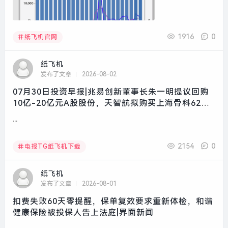
1916
0
纸飞机官网
纸飞机
发布了文章
2026-08-02
07月30日投资早报|兆易创新董事长朱一明提议回购
10亿-20亿元A股股份，天智航拟购买上海骨科62%
股权股票复牌，华锦股份副总经理被立案调查|界面新
...
闻 · 证券
2154
0
电报TG纸飞机下载
纸飞机
发布了文章
2026-08-01
扣费失败60天零提醒，保单复效要求重新体检，和谐
健康保险被投保人告上法庭|界面新闻