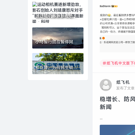
购计划|界面新闻 · 科技
运动相机赛道新增劲
敌，影石创始人刘靖康
怒斥对手“断指计划”恶
意挖人|界面新闻 · 科技
小马智行回应暂停阿联
酋迪拜道路测试|界面新
闻 · 快讯
纸飞机中文版下
都在降，为何民生银行
净息差逆势上行？|界面
新闻
纸飞机
发布了文章
稳增长、防风
新闻
...