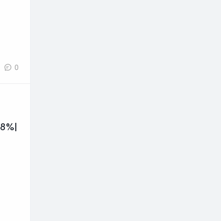
0
8%|