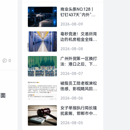
商业头条NO.128｜
钉钉437天“内外”风
暴|界面新闻 · 科技
2026-08-09
毫秒竞速！交易所周
边的机房租金全线上
涨|界面新闻
2026-08-08
广州外贸第一区换打
0
法：港口之后，下一
张牌是什么？|界面
2026-08-07
新闻
被指员工陪老板演松
弛感，影视飓风回
应：营销号解读太恶
界面
2026-08-06
毒|界面新闻 · 科技
女子举报执行局长骚
扰索贿，邯郸市中
院：录音属实，涉事
2026-08-05
局长被停职|界面新