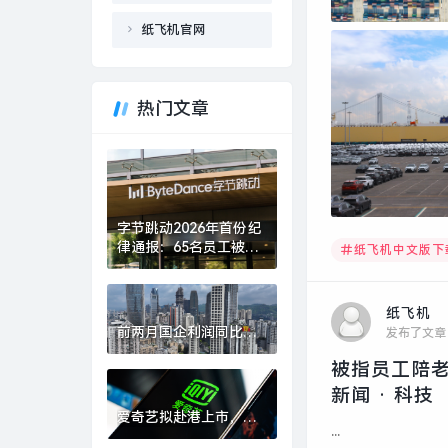
纸飞机官网
热门文章
字节跳动2026年首份纪
律通报：65名员工被辞
纸飞机中文版下
退，7人被移交司法机
关|界面新闻 · 科技
纸飞机
前两月国企利润同比降
发布了文章
幅有所收窄，国资央企
被指员工陪老
将加速打造新兴支柱产
业|界面新闻
新闻 · 科技
爱奇艺拟赴港上市，董
...
事会批准1亿美元股份回