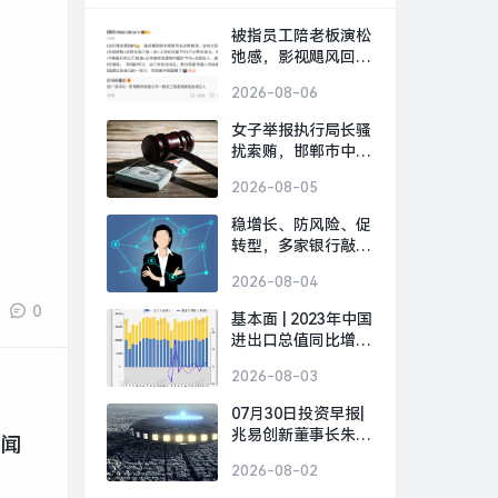
被指员工陪老板演松
弛感，影视飓风回
应：营销号解读太恶
2026-08-06
毒|界面新闻 · 科技
女子举报执行局长骚
扰索贿，邯郸市中
院：录音属实，涉事
2026-08-05
局长被停职|界面新
闻 · 中国
稳增长、防风险、促
转型，多家银行敲定
下半年经营“路线图”|
2026-08-04
界面新闻
0
基本面 | 2023年中国
进出口总值同比增长
0.2%，12月增速创8
2026-08-03
个月新高|界面新闻
07月30日投资早报|
兆易创新董事长朱一
新闻
明提议回购10亿-20
2026-08-02
亿元A股股份，天智