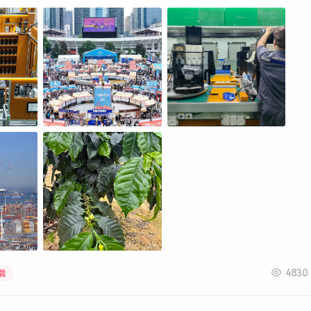
4830
载