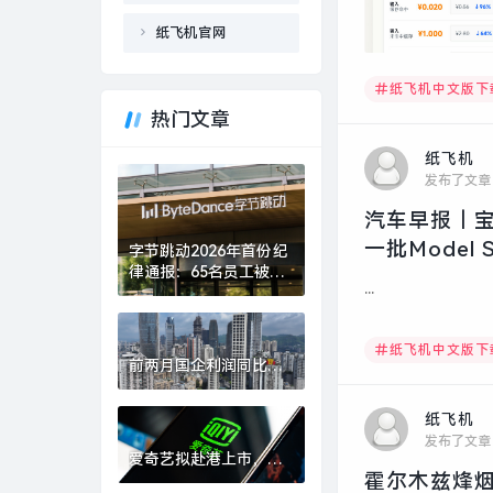
纸飞机官网
纸飞机中文版下
热门文章
纸飞机
发布了文章
汽车早报｜
一批Model
字节跳动2026年首份纪
律通报：65名员工被辞
...
退，7人被移交司法机
关|界面新闻 · 科技
纸飞机中文版下
前两月国企利润同比降
幅有所收窄，国资央企
将加速打造新兴支柱产
纸飞机
业|界面新闻
发布了文章
爱奇艺拟赴港上市，董
霍尔木兹烽烟
事会批准1亿美元股份回