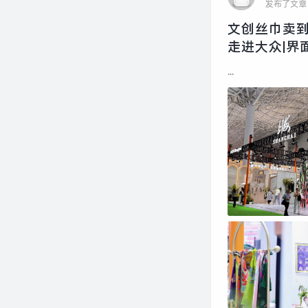
发布了文章
文创丝巾卖
走进大众|界
...