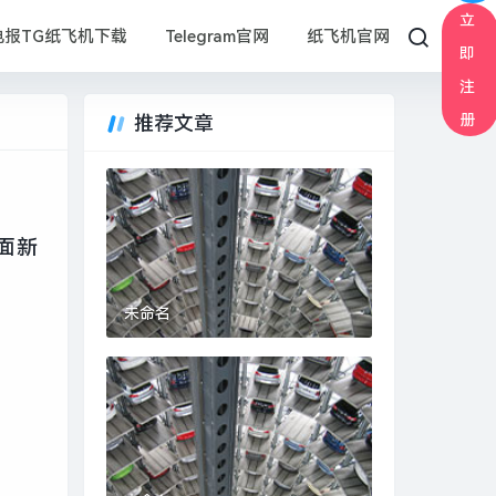
立
电报TG纸飞机下载
Telegram官网
纸飞机官网
即
注
册
推荐文章
界面新
未命名