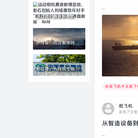
购计划|界面新闻 · 科技
...
运动相机赛道新增劲
敌，影石创始人刘靖康
怒斥对手“断指计划”恶
意挖人|界面新闻 · 科技
小马智行回应暂停阿联
酋迪拜道路测试|界面新
闻 · 快讯
都在降，为何民生银行
净息差逆势上行？|界面
新闻
纸飞机中文版下
纸飞机
发布了文章
从智造设备到
...