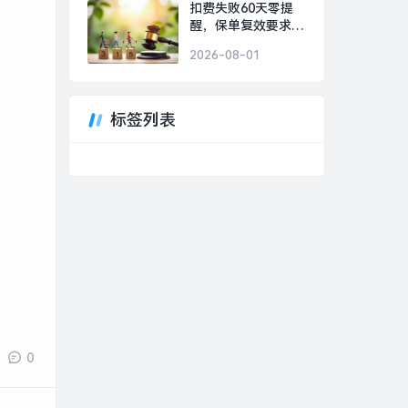
航拟购买上海骨科
扣费失败60天零提
62%股权股票复牌，
醒，保单复效要求重
华锦股份副总经理被
新体检，和谐健康保
立案调查|界面新闻 ·
2026-08-01
险被投保人告上法
证券
庭|界面新闻
标签列表
0