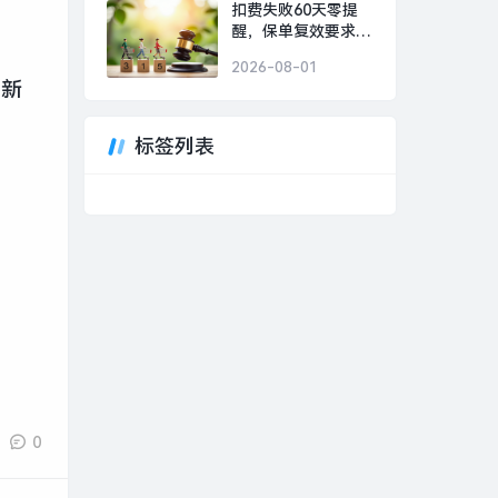
航拟购买上海骨科
扣费失败60天零提
62%股权股票复牌，
醒，保单复效要求重
华锦股份副总经理被
新体检，和谐健康保
立案调查|界面新闻 ·
2026-08-01
险被投保人告上法
证券
面新
庭|界面新闻
标签列表
0