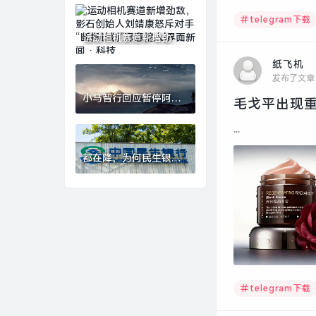
购计划|界面新闻 · 科技
telegram下载
运动相机赛道新增劲
敌，影石创始人刘靖康
纸飞机
怒斥对手“断指计划”恶
意挖人|界面新闻 · 科技
发布了文章
小马智行回应暂停阿联
毛戈平出现重
酋迪拜道路测试|界面新
闻 · 快讯
...
都在降，为何民生银行
净息差逆势上行？|界面
新闻
telegram下载