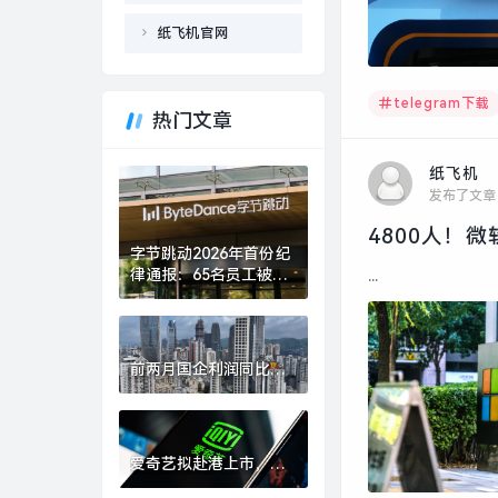
纸飞机官网
telegram下载
热门文章
纸飞机
发布了文章
4800人！
字节跳动2026年首份纪
律通报：65名员工被辞
...
退，7人被移交司法机
关|界面新闻 · 科技
前两月国企利润同比降
幅有所收窄，国资央企
将加速打造新兴支柱产
业|界面新闻
爱奇艺拟赴港上市，董
事会批准1亿美元股份回