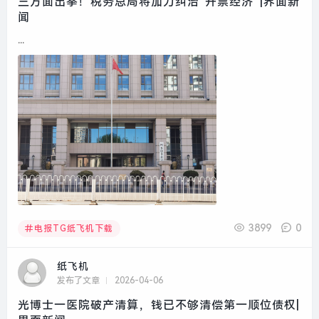
三方面出拳！税务总局将加力纠治“开票经济”|界面新
闻
...
3899
0
电报TG纸飞机下载
纸飞机
发布了文章
2026-04-06
光博士一医院破产清算，钱已不够清偿第一顺位债权|