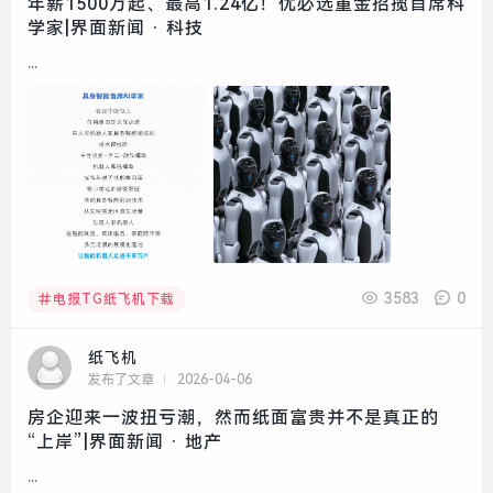
年薪1500万起、最高1.24亿！优必选重金招揽首席科
学家|界面新闻 · 科技
...
3583
0
电报TG纸飞机下载
纸飞机
发布了文章
2026-04-06
房企迎来一波扭亏潮，然而纸面富贵并不是真正的
“上岸”|界面新闻 · 地产
...