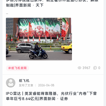
伊朗为停战提出条件：制定霍尔木兹通行协议、解除
制裁|界面新闻 · 天下
...
3967
0
纸飞机官网
纸飞机
发布了文章
2026-04-08
IPO雷达 | 英发睿能背靠隆基，光伏行业“内卷”下曾
单年巨亏8.64亿元|界面新闻 · 证券