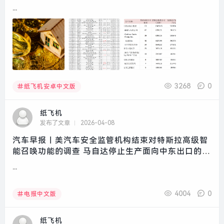
...
3268
0
纸飞机安卓中文版
纸飞机
发布了文章
2026-04-08
汽车早报｜美汽车安全监管机构结束对特斯拉高级智
能召唤功能的调查 马自达停止生产面向中东出口的汽
车|界面新闻 · 汽车
...
4004
0
电报中文版
纸飞机