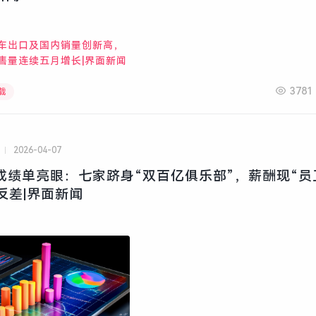
3781
载
2026-04-07
年成绩单亮眼：七家跻身“双百亿俱乐部”，薪酬现“员
反差|界面新闻