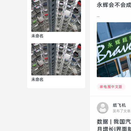
永辉会不会成
...
未命名
未命名
电报中文版
纸飞机
发布了文章
数据 | 我
月增长|界面