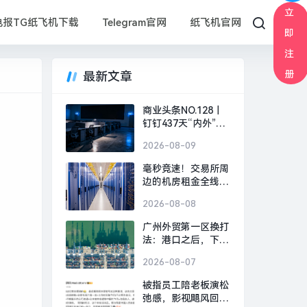
立
电报TG纸飞机下载
Telegram官网
纸飞机官网
即
注
册
最新文章
商业头条NO.128｜
钉钉437天“内外”风
暴|界面新闻 · 科技
2026-08-09
毫秒竞速！交易所周
边的机房租金全线上
涨|界面新闻
2026-08-08
广州外贸第一区换打
法：港口之后，下一
张牌是什么？|界面
2026-08-07
新闻
被指员工陪老板演松
弛感，影视飓风回