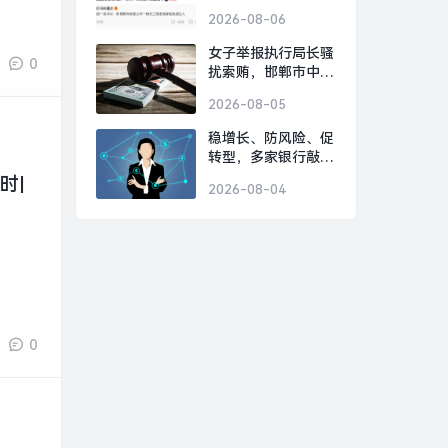
应：营销号解读太恶
2026-08-06
毒|界面新闻 · 科技
女子举报执行局长骚
0
扰索贿，邯郸市中
院：录音属实，涉事
2026-08-05
局长被停职|界面新
闻 · 中国
稳增长、防风险、促
转型，多家银行敲定
下半年经营“路线图”|
时|
2026-08-04
界面新闻
0