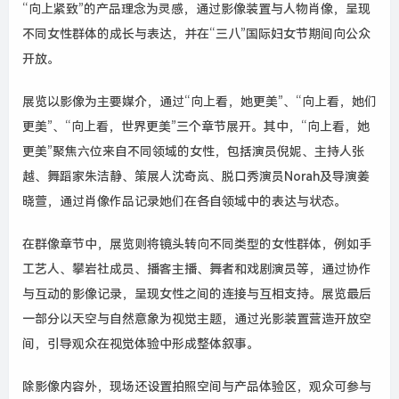
“向上紧致”的产品理念为灵感，通过影像装置与人物肖像，呈现
不同女性群体的成长与表达，并在“三八”国际妇女节期间向公众
开放。
展览以影像为主要媒介，通过“向上看，她更美”
、
“向上看，她们
更美”
、
“向上看，世界更美”三个章节展开。其中，“向上看，她
更美”聚焦六位来自不同领域的女性，包括演员倪妮、主持人张
越、舞蹈家朱洁静、策展人沈奇岚、脱口秀演员Norah及导演姜
晓萱，通过肖像作品记录她们在各自领域中的表达与状态。
在群像章节中，展览则将镜头转向不同类型的女性群体，例如手
工艺人、攀岩社成员、播客主播、舞者和戏剧演员等，通过协作
与互动的影像记录，呈现女性之间的连接与互相支持。展览最后
一部分以天空与自然意象为视觉主题，通过光影装置营造开放空
间，引导观众在视觉体验中形成整体叙事。
除影像内容外，现场还设置拍照空间与产品体验区，观众可参与