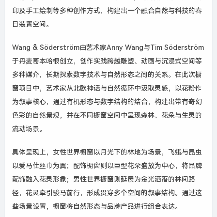
印及手工绘制等多种创作方式，构建出一个融合自然与科技的春
日装置空间。
Wang & Söderström由艺术家Anny Wang与Tim Söderström
于丹麦哥本哈根创立，创作实践跨越雕塑、动画与沉浸式空间等
多种媒介，长期探索数字技术与自然形态之间的关系。在此次橱
窗项目中，艺术家从北欧神话与自然循环中汲取灵感，以花粉作
为叙事核心，通过有机形态与数字结构的结合，构建出带有奇幻
色彩的自然景观，并在不同橱窗空间中呈现森林、花朵与生灵的
流动场景。
具体呈现上，女性世界橱窗以月光下的林地为场景，飞蛾与昆虫
以爱马仕丝巾为翼；配饰橱窗则以巨型花朵盛放为中心，将品牌
配饰融入花灵形象；男性世界橱窗则延展为金光洒落的林间路
径，花灵牵引骏马前行，形成贯穿多个空间的叙事结构。通过这
些场景设置，橱窗将自然形态与品牌产品进行组合表达。