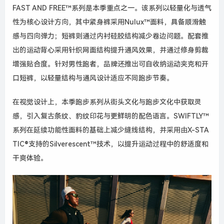
FAST AND FREE™系列是本季重点之一。该系列以轻量化与透气
性为核心设计方向，其中紧身裤采用Nulux™面料，具备顺滑触
感与四向弹力；短裤则通过内衬硅胶结构减少卷边问题。配套推
出的运动背心采用针织网面结构提升通风效果，并通过修身剪裁
增强贴合度。针对男性跑者，品牌还推出可自收纳运动夹克和开
口短裤，以轻量结构与通风设计适应不同跑步节奏。
在视觉设计上，本季跑步系列从街头文化与跑步文化中获取灵
感，引入复古条纹、豹纹印花与更鲜明的配色语言。SWIFTLY™
系列在延续功能性面料的基础上减少缝线结构，并采用由X-STA
TIC®支持的Silverescent™技术，以提升运动过程中的舒适度和
干爽体验。