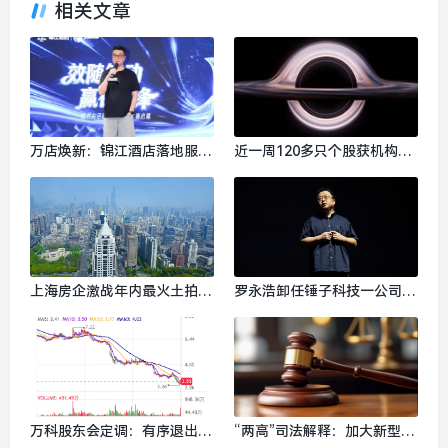
相关文章
万店焕新：锦江酒店落地服务
近一周120多只个股获机构调
业AI实践|界面新闻 · 旅行
研，广生堂调研机构数最多|
界面新闻 · 快讯
上海房企激战年内最火土拍|
罗永浩卸任锤子科技一公司执
界面新闻 · 地产
行董事，公司回应|界面新闻 ·
科技
万科股东会定调：有序退出非
“两高”司法解释：加大新型隐