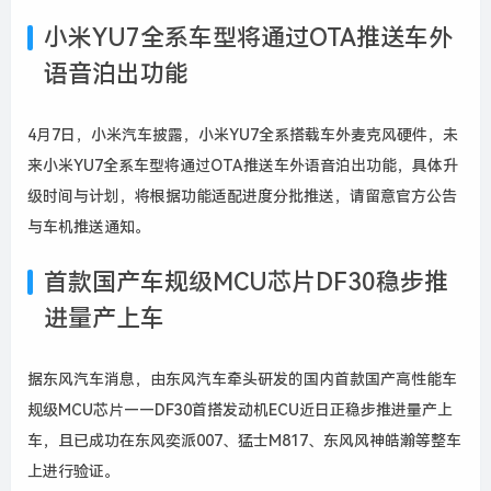
小米YU7全系车型将通过OTA推送车外
语音泊出功能
4月7日，小米汽车披露，小米YU7全系搭载车外麦克风硬件，未
来小米YU7全系车型将通过OTA推送车外语音泊出功能，具体升
级时间与计划，将根据功能适配进度分批推送，请留意官方公告
与车机推送通知。
首款国产车规级MCU芯片DF30稳步推
进量产上车
据东风汽车消息，由东风汽车牵头研发的国内首款国产高性能车
规级MCU芯片——DF30首搭发动机ECU近日正稳步推进量产上
车，且已成功在东风奕派007、猛士M817、东风风神皓瀚等整车
上进行验证。