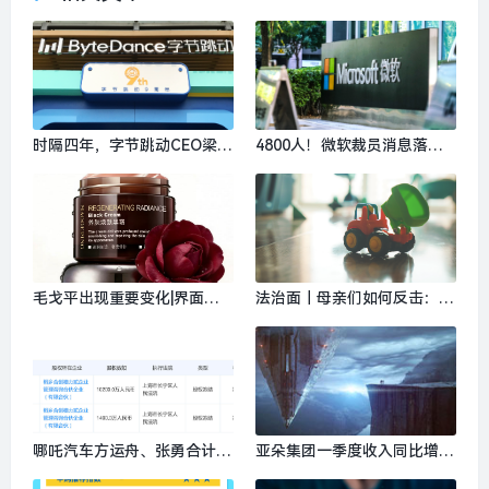
时隔四年，字节跳动CEO梁汝
4800人！微软裁员消息落
波再发全员信|界面新闻 · 科
地，Xbox部门成重灾区|界面
技
新闻 · 科技
毛戈平出现重要变化|界面新
法治面｜母亲们如何反击：抚
闻 · 时尚
养权纠纷里的“夺子”救济难题|
界面新闻 · 中国
哪吒汽车方运舟、张勇合计1.
亚朵集团一季度收入同比增长
16亿元股权遭冻结|界面新闻 ·
47.5%，创新驱动强劲开局|界