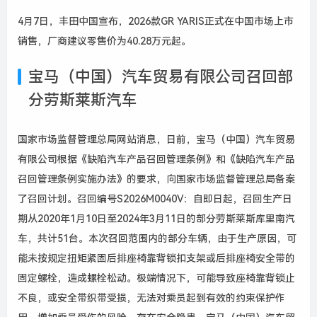
4月7日，丰田中国宣布，2026款GR YARIS正式在中国市场上市
销售，厂商建议零售价为40.28万元起。
宝马（中国）汽车贸易有限公司召回部
分劳斯莱斯汽车
国家市场监督管理总局网站消息，日前，宝马（中国）汽车贸易
有限公司根据《缺陷汽车产品召回管理条例》和《缺陷汽车产品
召回管理条例实施办法》的要求，向国家市场监督管理总局备案
了召回计划。召回编号S2026M0040V：自即日起，召回生产日
期从2020年1月10日至2024年3月11日的部分劳斯莱斯库里南汽
车，共计51台。本次召回范围内的部分车辆，由于生产原因，可
能未按规定扭矩紧固后排座椅靠背锁扣支架或后排座椅安全带的
固定螺栓，造成螺栓松动。极端情况下，可能导致座椅靠背锁止
不良，或安全带织带受损，无法对乘员起到有效的约束保护作