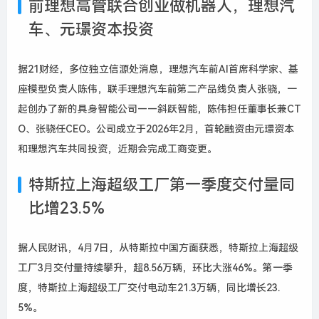
前理想高管联合创业做机器人，理想汽
车、元璟资本投资
据21财经，多位独立信源处消息，理想汽车前AI首席科学家、基
座模型负责人陈伟，联手理想汽车前第二产品线负责人张骁，一
起创办了新的具身智能公司——斜跃智能，陈伟担任董事长兼CT
O、张骁任CEO。公司成立于2026年2月，首轮融资由元璟资本
和理想汽车共同投资，近期会完成工商变更。
特斯拉上海超级工厂第一季度交付量同
比增23.5%
据人民财讯，4月7日，从特斯拉中国方面获悉，特斯拉上海超级
工厂3月交付量持续攀升，超8.56万辆，环比大涨46%。第一季
度，特斯拉上海超级工厂交付电动车21.3万辆，同比增长23.
5%。