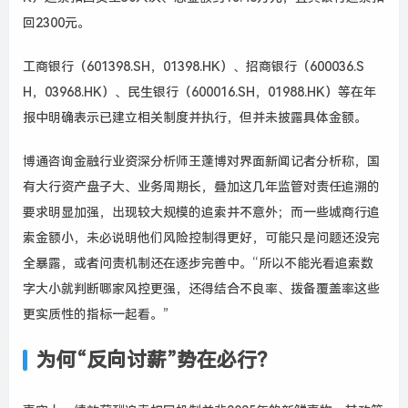
回2300元。
工商银行（601398.SH，01398.HK）、招商银行（600036.S
H，03968.HK）、民生银行（600016.SH，01988.HK）等在年
报中明确表示已建立相关制度并执行，但并未披露具体金额
。
博通咨询金融行业资深分析师王蓬博对界面新闻记者分析称，国
有大行资产盘子大、业务周期长，叠加这几年监管对责任追溯的
要求明显加强，出现较大规模的追索并不意外；而一些城商行追
索金额小，未必说明他们风险控制得更好，可能只是问题还没完
全暴露，或者问责机制还在逐步完善中。“所以不能光看追索数
字大小就判断哪家风控更强，还得结合不良率、拨备覆盖率这些
更实质性的指标一起看。”
为何“反向讨薪”势在必行？