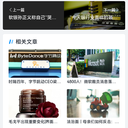
上一篇
下一篇
软银孙正义称自己“哭着”清仓英伟达，并驳斥“AI泡沫论”|界面新闻 · 科技
“今天银行业面临的最大矛盾就是零售客户数不增”，有银行客户数下降|界面新闻
相关文章
时隔四年，字节跳动CEO梁汝
4800人！微软裁员消息落
波再发全员信|界面新闻 · 科
地，Xbox部门成重灾区|界面
技
新闻 · 科技
毛戈平出现重要变化|界面新
法治面｜母亲们如何反击：抚