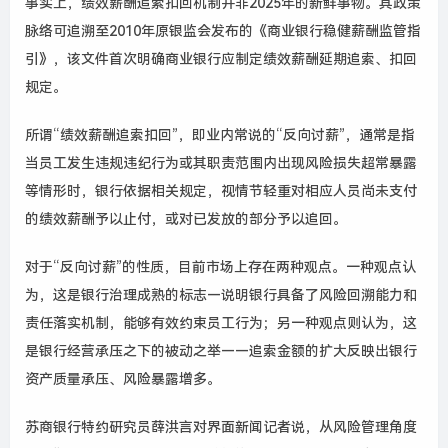
事实上，绩效薪酬追索扣回机制并非2025年的新鲜事物。其政策
脉络可追溯至2010年原银监会发布的《商业银行稳健薪酬监管指
引》，该文件首次明确商业银行应制定绩效薪酬延期追索、扣回
规定
。
所谓“绩效薪酬追索扣回”，即业内常说的“反向讨薪”，通常是指
当员工发生违规违纪行为或其职责范围内出现风险损失超常暴露
等情形时，银行依据相关规定，视情节轻重对相应人员尚未支付
的绩效薪酬予以止付，或对已发放的部分予以追回。
对于“反向讨薪”的性质，目前市场上存在两种观点。一种观点认
为，这是银行治理成熟的标志—说明银行具备了风险回溯能力和
责任落实机制，能够有效约束员工行为；另一种观点则认为，这
是银行经营承压之下的被动之举——追索金额的扩大反映出银行
资产质量承压、风险暴露增多。
苏商银行特约研究员
薛洪言对界面新闻记者说，从风险管理角度