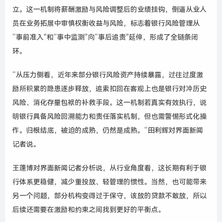
立。这一机制将薪酬激励与风险调整后的业绩挂钩，倒逼从业人
员在业务拓展中审慎权衡收益与风险，标志着银行风险管理从
“事前准入”和“事中监测”向“事后追责”延伸，形成了全链条闭
环。
“
从压力侧看，近年来部分银行风险资产持续暴露，过往过度激
励所积累的隐患逐步释放，追索扣回在客观上也是银行对冲历史
风险、消化存量包袱的补救手段。这一机制若真实有效执行，说
明银行具备风险回溯能力和责任落实机制，但也需警惕形式化操
作。归根结底，被迫的成熟，仍然是成熟。“田利辉对界面新闻
记者说。
王蓬博对界面新闻记者分析说，从行业角度看，这长期有利于银
行体系更稳健，减少重投放、轻管理的惯性。当然，也可能带来
另一个问题，部分机构变得过于保守，该放的贷款不敢放，所以
后续还需要在激励和约束之间找到更好的平衡点。