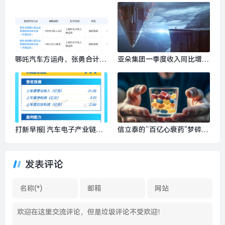
闻 · 时尚
养权纠纷里的“夺子”救济难题|
界面新闻 · 中国
哪吒汽车方运舟、张勇合计1.
亚朵集团一季度收入同比增长
16亿元股权遭冻结|界面新闻 ·
47.5%，创新驱动强劲开局|界
汽车
面新闻 · 旅行
打新早报| 汽车电子产业链概
信立泰的“百亿心衰药”梦碎了
念股 维通利今日申购|界面新
吗？|界面新闻
闻 · 证券
发表评论