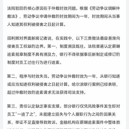
法院驳回的核心原因在于仲裁时效问题。根据《劳动争议调解仲
裁法》，劳动争议申请仲裁的时效期间为一年，时效期间从当事
人知道其权利被侵害之日起计算。
田利辉对界面新闻记者说，在实践中，以下三类做法最容易滑向
侵害员工权益的边界。第一，制度溯及既往。法院普遍认定薪酬
追索规章制度不具有溯及力，银行不得依据事后新制定或修订的
制度对员工过往行为进行追索。
第二，程序与时效失当。劳动争议仲裁时效为一年，从银行知道
或应当知道权利被侵害之日起计算。哈尔滨银行案例已经表明，
超过仲裁时效的追索请求无法获得司法支持。
第三，责任认定缺乏事实支撑。部分银行仅凭风险事件发生即对
员工“一追了之”，未能建立损失与个人履职行为之间的因果关
系，举证不足直接导致败诉。金融机构在薪酬追索案件中整体胜