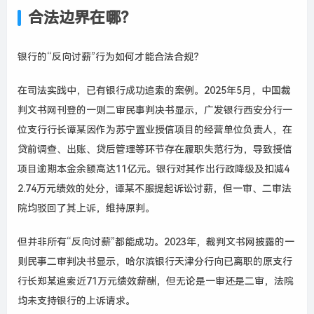
合法边界在哪？
银行的“反向讨薪”行为如何才能合法合规？
在司法实践中，已有银行成功追索的案例。2025年5月，中国裁
判文书网刊登的一则二审民事判决书显示，广发银行西安分行一
位支行行长谭某因作为苏宁置业授信项目的经营单位负责人，在
贷前调查、出账、贷后管理等环节存在履职失范行为，导致授信
项目逾期本金余额高达11亿元。银行对其作出行政降级及扣减4
2.74万元绩效的处分，谭某不服提起诉讼讨薪，但一审、二审法
院均驳回了其上诉，维持原判。
但并非所有“反向讨薪”都能成功。2023年，裁判文书网披露的一
则民事二审判决书显示，哈尔滨银行天津分行向已离职的原支行
行长郑某追索近71万元绩效薪酬，但无论是一审还是二审，法院
均未支持银行的上诉请求。