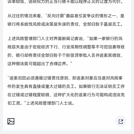
诉率较低，说明权力的正当行使不能以程序正义的让渡为代价。
从过往的情况来看，“反向讨薪”最容易引发争议的情形之一，是
银行将系统性风险或决策层失误的责任，全部归咎于基层员工。
上述风险管理部门人士对界面新闻记者说，“如果一家银行的风
险损失是由于宏观经济下行、行业周期性调整等不可控因素导致
的，银行却将责任全部归咎于个别信贷审批人员并追索其绩效，
这种做法就可能超出了合理边界。”
“
追索扣回必须遵循过错责任原则，即追索对象应当是对风险事
件的发生具有直接或重大过错的员工。如果银行无法证明员工存
在过错或过错程度轻微，这种扩大化的追索行为可能构成违法克
扣工资。”
上述风险管理部门人士说。