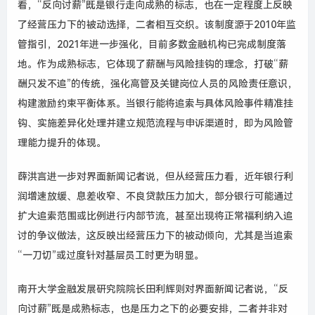
看，“反向讨薪”既是银行走向成熟的标志，也在一定程度上反映
了经营压力下的被动选择，二者相互交织。该制度源于2010年监
管指引，2021年进一步强化，目前多数金融机构已完成制度落
地。作为成熟标志，它体现了薪酬与风险挂钩的理念，打破“薪
酬只发不追”的传统，强化高管及关键岗位人员的风险责任意识，
构建激励约束平衡体系。当银行能将追索与具体风险事件精准挂
钩、实施差异化处理并建立规范流程与申诉渠道时，即为风险管
理能力提升的体现。
薛洪言进一步对界面新闻记者说，但从经营压力看，近年银行利
润增速放缓、息差收窄、不良贷款压力加大，部分银行可能通过
扩大追索范围或比例进行内部节流，甚至出现将正常福利纳入追
讨的争议做法，这反映出经营压力下的被动倾向，尤其是当追索
“一刀切”或过度针对基层员工时更为明显。
南开大学金融发展研究院院长
田利辉则对界面新闻记者说，“反
向讨薪”既是成熟标志，也是压力之下的必要安排，二者并非对