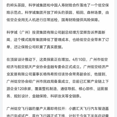
的岭头茶园，科学城集团和中国人寿财险合作落地了一个低空保
险示范点。科学城集团开放了岭头的茶园、稻田、森林场景，由
低空企业用无人机进行日常巡检，国寿财险提供风险保障。
科学城（广州）投资集团有限公司副总经理方坚辉告诉界面新
闻，这个模式既帮集团降低了管理成本，也给低空企业带来了订
单，还让保险公司积累了真实数据。
在顶层设计推动下，这类探索正在增加。
4
月
10
日，广州市低空
经济与航空航天产业协会金融专委会正式成立。广州低空经济产
业发展有限公司董事长杨伟希担任该协会常务副会长，他提到，
广州低空协会经广州市民政局备案成立，目前已汇聚产业链上下
游企业
120
余家，覆盖整机制造、通信导航、核心部件、运营服
务、规划设计、金融保险、科研攻关等全链条。
广州低空飞行器的量产大幕即将拉开：小鹏汇天飞行汽车智造基
地已完成试产，首台飞行器正式下线，计划于今年下半年启动量