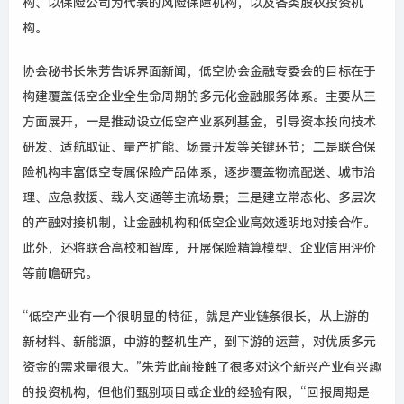
构、以保险公司为代表的风险保障机构，以及各类股权投资机
构。
协会秘书长朱芳告诉界面新闻，低空协会金融专委会的目标在于
构建覆盖低空企业全生命周期的多元化金融服务体系。主要从三
方面展开，一是推动设立低空产业系列基金，引导资本投向技术
研发、适航取证、量产扩能、场景开发等关键环节；二是联合保
险机构丰富低空专属保险产品体系，逐步覆盖物流配送、城市治
理、应急救援、载人交通等主流场景；三是建立常态化、多层次
的产融对接机制，让金融机构和低空企业高效透明地对接合作。
此外，还将联合高校和智库，开展保险精算模型、企业信用评价
等前瞻研究。
“
低空产业有一个很明显的特征，就是产业链条很长，从上游的
新材料、新能源，中游的整机生产，到下游的运营，对优质多元
资金的需求量很大。
”
朱芳此前接触了很多对这个新兴产业有兴趣
的投资机构，但他们甄别项目或企业的经验有限，“回报周期是