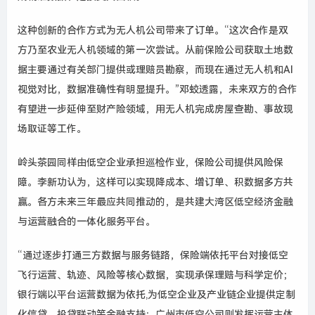
这种创新的合作方式为无人机公司带来了订单。
“
这次合作是双
方乃至农业无人机领域的第一次尝试。从前保险公司获取土地数
据主要通过有关部门提供或理赔员勘察，而现在通过无人机和
AI
视觉对比，数据准确性有明显提升。
”
邓蛟透露，未来双方的合作
有望进一步延伸至财产险领域，用无人机完成房屋查勘、事故现
场取证等工作。
岭头茶园同样由低空企业承担巡检作业，保险公司提供风险保
障。李新功认为，这样可以实现降成本、增订单、积数据多方共
赢。各方未来三年最应共同推动的，是共建大湾区低空经济金融
与运营融合的一体化服务平台。
“通过逐步打通三方数据与服务链路，保险端依托平台对接低空
飞行运营、轨迹、风险等核心数据，实现承保理赔与科学定价；
银行端以平台运营数据为依托
,
为低空企业及产业链企业提供定制
化信贷、投贷联动等金融支持；广州市低空公司则发挥运营主体