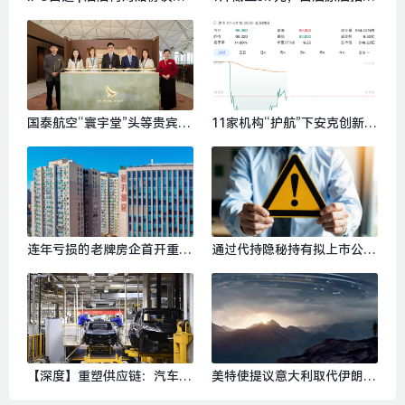
限将至，主力产品面临增长天
出现“可乐价”|界面新闻
花板|界面新闻 · 证券
国泰航空“寰宇堂”头等贵宾室
11家机构“护航”下安克创新港
重开，全新升级尊尚体验|界
股上市首日破发|界面新闻 ·
面新闻 · 旅行
科技
连年亏损的老牌房企首开重组
通过代持隐秘持有拟上市公司
北京建院，能否走出困局？|
股权，两名资深保代领百万罚
界面新闻 · 地产
单|界面新闻
【深度】重塑供应链：汽车工
美特使提议意大利取代伊朗踢
厂的生命线到了变革时刻?|界
世界杯|界面新闻 · 快讯