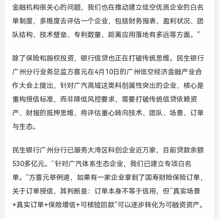
金融机构很关心的问题，我们也在推动建立低空优质企业的白名
单制度，多维度去评估一个企业，包括财务报表、盈利状况、团
队结构、技术壁垒、专利数量、距离应用落地有多远等方面。”
除了保险和股权投资，银行信贷也正在打破传统思维。民生银行
广州分行业务总监方喜元在
4
月
10
日的广州低空经济金融产业合
作大会上提出，针对广汽高域这类科创属性突出的企业，核心是
重构授信标准，而非降低风控要求，需要打破传统信贷依赖资
产、财报的抵押思维，将评估重心转向技术、团队、场景、订单
与生态。
民生银行广州分行已服务大湾区科创企业近万家，目前贷款余额
530
多亿元。
“
针对广汽体系生态企业，我们已建立专项白名
单。
”
方喜元举例道，如果有一家企业拿到了国寿财险保险订单，
关于订单授信，其判断是：订单本身不等于信用，但
“
真实场景
+
真实订单
+
保险增信
+
可核验回款
”
可以逐步转化为可融资资产。