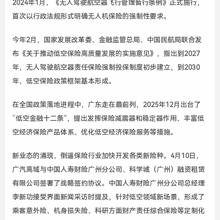
2024
年
1
月，《无人驾驶航空器飞行管理暂行条例》正式施行，
首次以行政法规形式明确无人机保险的强制性要求。
今年
2
月，国家发展改革委、金融监管总局、中国民航局联合发
布《关于推动低空保险高质量发展的实施意见》，指出到
2027
年，无人驾驶航空器责任保险强制投保制度初步建立，到
2030
年，低空保险政策框架基本形成。
在全国政策落地进程中，广东走在最前列，
2025
年
12
月出台了
“低空金融十二条”，提出发挥保险减震器和稳定器作用、丰富低
空经济保险产品体系、优化低空经济保险服务等措施。
新业态的涌现，倒逼保险行业加快开发各类新险种。
4
月
10
日，
广汽高域与中国人寿财险广州分公司、科学城（广州）融资租赁
有限公司签署了战略签约协议。中国人寿财险广州分公司总经理
李新功接受界面新闻采访时提及，针对低空领域新场景，形成了
乘客意外险、机身损失险、科研方面财产责任综合保险等定制化