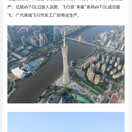
产；亿航
eVTOL
已投入运营；飞行派
“
朱雀
”
系列
eVTOL
成功首
飞；广汽高域飞行汽车工厂即将试生产。