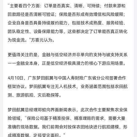
“
主要看四个方面：订单是否真实、清晰、可持续；付款来源和
回款路径是否清晰可验证；保险是否形成有效增信和风险缓释；
企业自身是否具备持续履约能力，包括技术成熟度、服务经验、
团队稳定性、设备保障能力等，这些都决定了订单能否真正转化
为现金流。
”
方喜元认为。
更值得关注的是，金融与低空经济并非单向的支持与被支持关系
——
金融业本身，正是低空经济极具潜力的核心下游应用场景。
4
月
10
日，广东梦田航翼与中国人寿财险广东省分公司签署合作
框架协议。梦田航翼专注无人机技术，业务涵盖范围包括农田航
测、旅游航拍、灾后勘探等。
梦田航翼总经理邓蛟向界面新闻表示，此次合作主要聚焦农业保
险领域，“保险公司基于精准投保、精准理赔的需求，需要大量
准确的现场数据。我们前期会对投保农田地块进行航拍建模，形
成精准数据、定损受灾面积。”