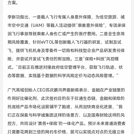
方案。
李新功指出，一是载人飞行专属人身意外保障，为低空旅游、城
市空中交通（
UAM
）等载人活动提供
“
乘客意外保险
”
，专项承保
因飞行事故导致乘客人身伤亡或产生的医疗费用。二是全生命周
期风险覆盖，针对
eVTOL
等创新载人飞行器的研发、试制及试
飞，提供飞机机身及零备件一切险和科技型企业产品研发责任保
险，并尝试开发试飞责任的附加险。三是
“
保险
+
科技
”
风控模
式。
“
目前正在推进对接政府低空管理平台，获取飞行轨迹、状
态等数据，实现基于数据的科学风险定价与动态风险管理。
”
广汽高域创始人
CEO
苏庆鹏向界面新闻表示，金融在产业链里的
作用好比催化剂，此次签约目的在于拉通生态链，金融和保险的
托底给产品市场化运营铺平了跑道，从而加快商业化进展，
“
我
们正在探索与科学城集团这样的场景方、以及国寿财险这样的风
控方，共同设计‘票务
+
保险
’
的一体化产品。预计未来普通消费者
只需要花两到三倍的网约车价格，就可以实现点对点的无缝立体