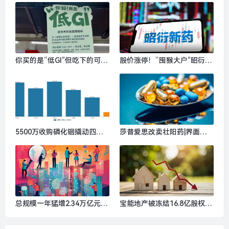
值同比增长0.2%，12月增速
信号？|界面新闻 · 天下
创8个月新高|界面新闻
你买的是“低GI”但吃下的可能
股价涨停！“囤猴大户”昭衍新
是高油高糖|界面新闻
药上半年业绩预增13倍|界面
新闻
5500万收购磷化铟撬动四个
莎普爱思改卖壮阳药|界面新
涨停，主营皮革的兴业科技这
闻
次跨界靠谱吗？|界面新闻 ·
证券
总规模一年猛增2.34万亿元，
宝能地产被冻结16.8亿股权，
哪类证券私募产品最“吸金”？|
被执行总金额超过253亿元|界
界面新闻
面新闻 · 地产