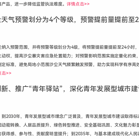
格产品，进一步降低监管执法难度。
详情点击>>
天气预警划分为4个等级，预警提前量提前至2
尘纳入预警范围，并将预警等级划分为4级，将预警提前量提前至24小时
主动权，提高沙尘暴灾害应急处置能力；对预警影响范围实施定量化约束
判定标准，避免局地小范围沙尘天气频繁触发预警，助力实现科学有序高
击>>
创新、推广“青年驿站”，深化青年发展型城市建
，到2030年，青年发展型城市理念广泛普及，青年发展型城市建设取得标
旧动能转换、人居品质提升、绿色转型推进、安全基础巩固、文化魅力彰
的获得感、参与性、贡献度明显提升；到2035年，与基本建成现代化人民