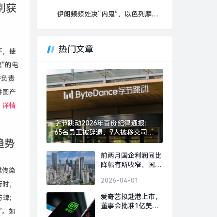
别获
伊朗频频处决“内鬼”，以色列摩萨德是如何渗透的？
热门文章
下，使
"的电
并负责
拼图产
。
详情
字节跳动2026年首份纪律通报：
65名员工被辞退，7人被移交司法
趋势
机关|界面新闻 · 科技
前两月国企利润同比
降幅有所收窄，国资
媒传染
央企将加速打造新兴
2026-04-01
支柱产业|界面新闻
行时，
爱奇艺拟赴港上市，
防蜱；
董事会批准1亿美元
”。如
股份回购计划|界面