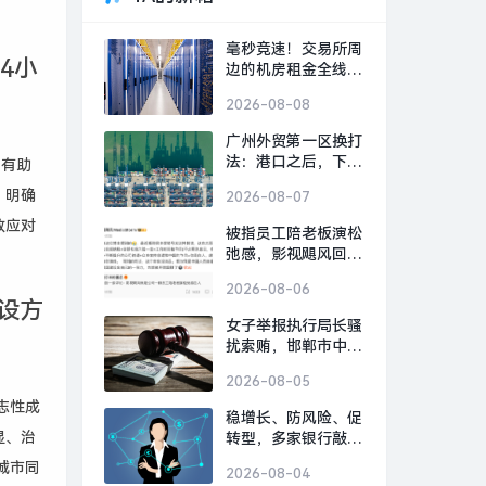
毫秒竞速！交易所周
4小
边的机房租金全线上
涨|界面新闻
2026-08-08
广州外贸第一区换打
法：港口之后，下一
，有助
张牌是什么？|界面
，明确
2026-08-07
新闻
效应对
被指员工陪老板演松
弛感，影视飓风回
应：营销号解读太恶
2026-08-06
毒|界面新闻 · 科技
设方
女子举报执行局长骚
扰索贿，邯郸市中
院：录音属实，涉事
2026-08-05
局长被停职|界面新
志性成
闻 · 中国
稳增长、防风险、促
显、治
转型，多家银行敲定
下半年经营“路线图”|
城市同
2026-08-04
界面新闻