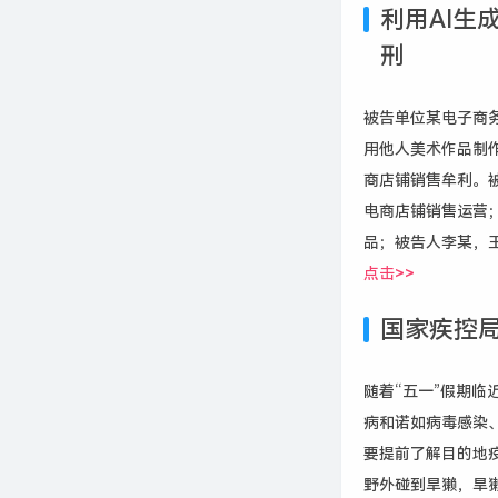
利用AI生
刑
被告单位某电子商
用他人美术作品制作
商店铺销售牟利。被告
电商店铺销售运营
品；被告人李某，
点击>>
国家疾控
随着“五一”假期
病和诺如病毒感染
要提前了解目的地
野外碰到旱獭，旱