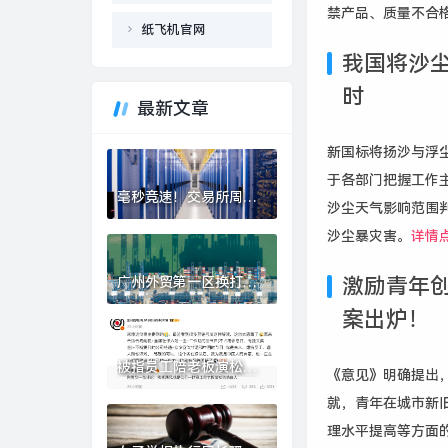
禁产品、质量不合
纸飞机官网
我国将沙尘
时
最新文章
新国标将扬沙与浮
于各部门把握工作
毫秒竞速！交易所周边
沙尘天气影响范围
的机房租金全线上涨|界
面新闻
沙尘暴灾害。
详情点
广州外贸第一区换打
激励青年
法：港口之后，下一张
案出炉！
牌是什么？|界面新闻
被指员工陪老板演松弛
《意见》明确提出
感，影视飓风回应：营
就，青年在城市新
销号解读太恶毒|界面新
闻 · 科技
理水平提高等方面