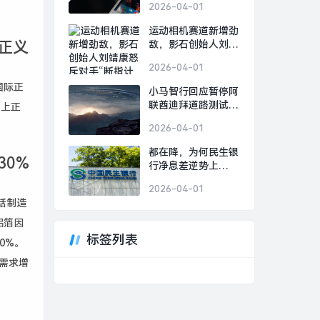
2026-04-01
新闻 · 科技
运动相机赛道新增劲
正义
敌，影石创始人刘靖
康怒斥对手“断指计
2026-04-01
划”恶意挖人|界面新
闻 · 科技
国际正
小马智行回应暂停阿
联酋迪拜道路测试|
议上正
界面新闻 · 快讯
2026-04-01
都在降，为何民生银
0%
行净息差逆势上
行？|界面新闻
2026-04-01
包括制造
铝箔因
标签列表
0%。
需求增