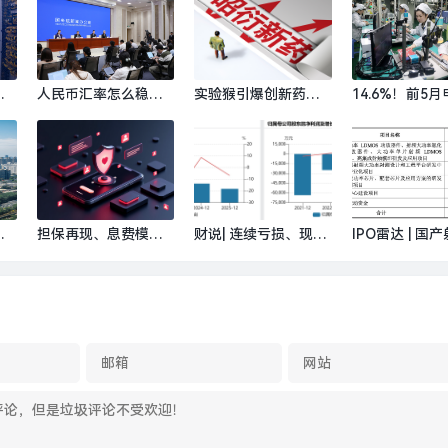
周
人民币汇率怎么稳？
实验猴引爆创新药行
14.6%！前5
上
央行回应来了|界面新
情|界面新闻
息制造业增加
闻
创年内新高|界
重
担保再现、息费模
财说| 连续亏损、现金
IPO雷达 | 国
闻
糊、幽灵扣款：网贷
流恶化，普邦股份三
“独角兽”华太
平台的“猫鼠游戏”｜
大业务全线承压|界面
成收入依赖大
金融乱象观察②|界面
新闻 · 证券
技术侵权案尚待
新闻
面新闻 · 证券