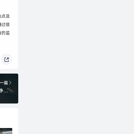
地点及
通过信
角的监
一篇
4月24日投资早报|香农芯创一季度净利同比增7835.06%，西安旅游将变更为“*ST西旅”，今日一只新股上市|界面新闻 · 证券