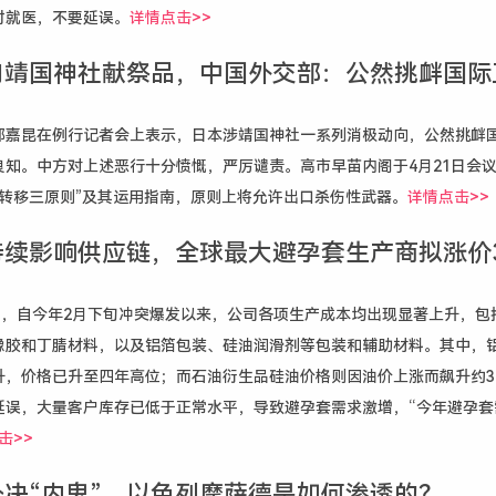
时就医，不要延误。
详情点击>>
向靖国神社献祭品，中国外交部：公然挑衅国际
郭嘉昆在例行记者会上表示，日本涉靖国神社一系列消极动向，公然挑衅
良知。中方对上述恶行十分愤慨，严厉谴责。
高市早苗内阁于4月21日会
备转移三原则”及其运用指南，原则上将允许出口杀伤性武器。
详情点击>>
持续影响供应链，全球最大避孕套生产商拟涨价3
Kiat指出，自今年2月下旬冲突爆发以来，公司各项生产成本均出现显著上升，
橡胶和丁腈材料，以及铝箔包装、硅油润滑剂等包装和辅助材料。其中，
升，价格已升至四年高位；而石油衍生品硅油价格则因油价上涨而飙升约3
延误，大量客户库存已低于正常水平，导致避孕套需求激增，“今年避孕套
击>>
决“内鬼”，以色列摩萨德是如何渗透的？