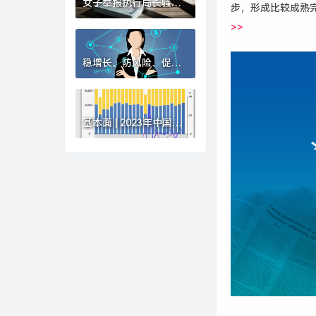
女子举报执行局长骚扰
步，形成比较成熟
索贿，邯郸市中院：录
>>
音属实，涉事局长被停
职|界面新闻 · 中国
稳增长、防风险、促转
型，多家银行敲定下半
年经营“路线图”|界面新
闻
基本面 | 2023年中国进
出口总值同比增长
0.2%，12月增速创8个
月新高|界面新闻