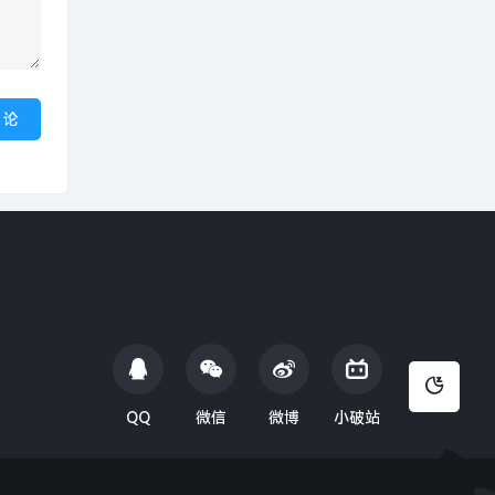
QQ
微信
微博
小破站