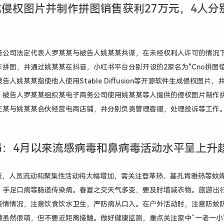
成侵权图片并制作拼图销售获利27万元，4人分
务公司法定代表人罗某某与被告人姚某某共谋，在未经权利人许可的情况
拼图，并通过姚某某在抖音，小红书平台分别开设的2家名为"Cno拼图馆
人姚某某指使他人使用Stable Diffusion等开源软件生成侵权图片，
；被告人罗某某组织某电子商务公司使用姚某某等人提供的侵权图片制作
王某与姚某某合伙经营电商店铺，并分别负责管理客服，处理投诉等工作
局：4月以来流感病毒和鼻病毒活动水平呈上升
临近，人员流动和聚集性活动将大幅增加，需关注登革热、基孔肯雅热等蚊
、手足口病等肠道传染病。春夏之交天气多变，要及时增减衣物。旅游出
疫情情况，注意饮食饮水卫生，严防病从口入。在户外活动时，注意防蚊
獭虽然很萌，但不要近距离接触。做好健康监测，重点关注家中“一老一小