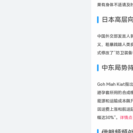
果有身体不适请及
日本高层
中国外交部发言人
义，粗暴践踏人类
式修改了“防卫装
中东局势
Goh Miah 
避孕套所用的合成
能源和运输成本飙
因运费上涨和航运
幅达30%”。
详情点
伊朗频频处