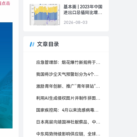
情点击
基本面 | 2023年中国
进出口总值同比增长
0.2%，12月增速创8
2026-08-03
个月新高|界面新闻
文章目录
应急管理部：烟花爆竹新规将于五一施行，对个人燃放类产品药量限制更严格
我国将沙尘天气预警划分为4个等级，预警提前量提前至24小时
激励青年创新、推广“青年驿站”，深化青年发展型城市建设方案出炉！
利用AI生成侵权图片并制作拼图销售获利27万元，4人分别获刑
国家疾控局：4月以来流感病毒和鼻病毒活动水平呈上升趋势
日本高层向靖国神社献祭品，中国外交部：公然挑衅国际正义
中东局势持续影响供应链，全球最大避孕套生产商拟涨价30%