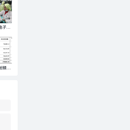
月电子信
值增速
面新闻
产射频
电子七
客户，
解|界