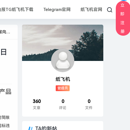
立
电报TG纸飞机下载
Telegram官网
纸飞机官网
即
注
册
 中国
应日
纸飞机
管理员
产品
360
0
0
文章
评论
文件
射筒限
超标违
TA的新帖