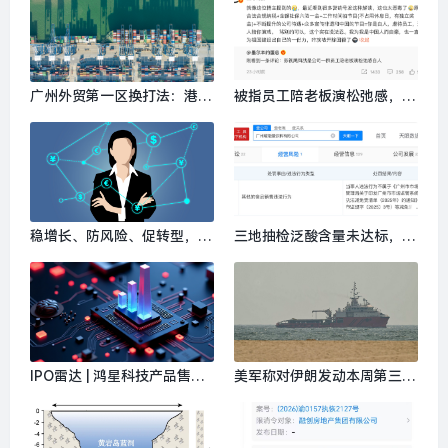
广州外贸第一区换打法：港口
被指员工陪老板演松弛感，影
之后，下一张牌是什么？|界
视飓风回应：营销号解读太恶
面新闻
毒|界面新闻 · 科技
稳增长、防风险、促转型，多
三地抽检泛酸含量未达标，天
家银行敲定下半年经营“路线
丝红牛被罚80 万元|界面新闻
图”|界面新闻
IPO雷达 | 鸿星科技产品售价
美军称对伊朗发动本周第三轮
下调，大股东家族上市前合计
袭击，伊朗多地传出爆炸声|
持股88%|界面新闻 · 证券
界面新闻 · 天下