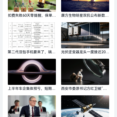
扣费失败60天零提醒，保单复
康方生物明星双抗公布新数据
效要求重新体检，和谐健康保
回应质疑|界面新闻
险被投保人告上法庭|界面新
闻
第二代豆包手机要来了，端侧
光伏逆变器龙头一度接近20c
大模型已获备案|界面新闻 ·
m跌停，板块公司纷纷回应，
科技
影响几何？|界面新闻 · 证券
上半年车企集体预亏，短期承
西安市委原书记方红卫被“双
压不改长期向好|界面新闻
开”：干扰巡视工作，对家人
失管失教|界面新闻 · 中国