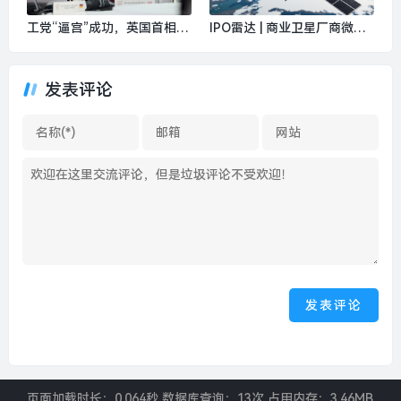
工党“逼宫”成功，英国首相斯
IPO雷达 | 商业卫星厂商微纳
塔默宣布辞职|界面新闻 · 天
星空从“手搓”到量产，卡住标
下
准冲击科创板|界面新闻 · 证
发表评论
券
页面加载时长：0.064秒 数据库查询：13次 占用内存：3.46MB