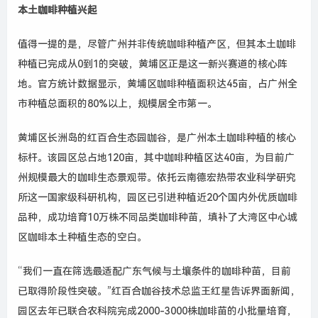
本土咖啡种植兴起
值得一提的是，尽管广州并非传统咖啡种植产区，但其本土咖啡
种植已完成从
0
到
1
的突破，黄埔区正是这一新兴赛道的核心阵
地。官方统计数据显示，黄埔区咖啡种植面积达
45
亩，占广州全
市种植总面积的
80%
以上，规模居全市第一。
黄埔区长洲岛的红百合生态园咖谷，是广州本土咖啡种植的核心
标杆。该园区总占地
120
亩，其中咖啡种植区达
40
亩，为目前广
州规模最大的咖啡生态景观带。依托云南德宏热带农业科学研究
所这一国家级科研机构，园区已引进种植近
20
个国内外优质咖啡
品种，成功培育
10
万株不同品类咖啡种苗，填补了大湾区中心城
区咖啡本土种植生态的空白。
“
我们一直在筛选最适配广东气候与土壤条件的咖啡种苗，目前
已取得阶段性突破。
”
红百合咖谷技术总监
王红
星告诉界面新闻，
园区去年已联合农科院完成
2000-3000
株咖啡苗的小批量培育，