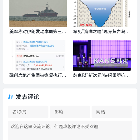
持股88%|界面新闻 · 证券
美军称对伊朗发动本周第三轮
罕见“海洋之瞳”现身黄岩岛，
袭击，伊朗多地传出爆炸声|
中国首次探明珊瑚礁蓝洞|界
界面新闻 · 天下
面新闻 · 中国
融创房地产集团被恢复执行3
韩束以“新次元”快闪重塑抗老
9.5亿元，限制消费令超2300
表达，丝芙兰把“玩妆”搬进上
条|界面新闻 · 地产
海里弄｜是日美好事物|界面
发表评论
新闻 · 时尚