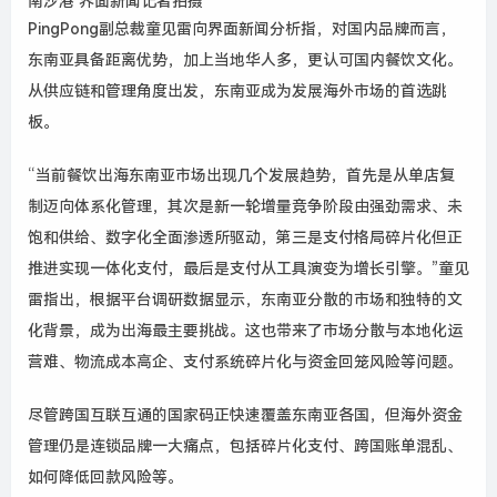
南沙港 界面新闻记者拍摄
PingPong
副总裁童见雷向界面新闻分析指，对国内品牌而言，
东南亚具备距离优势，加上当地华人多，更认可国内餐饮文化。
从供应链和管理角度出发，东南亚成为发展海外市场的首选跳
板。
“当前餐饮出海东南亚市场出现几个发展趋势，首先是从单店复
制迈向体系化管理，其次是新一轮增量竞争阶段由强劲需求、未
饱和供给、数字化全面渗透所驱动，第三是支付格局碎片化但正
推进实现一体化支付，最后是支付从工具演变为增长引擎。”童见
雷指出，根据平台调研数据显示，东南亚分散的市场和独特的文
化背景，成为出海最主要挑战。这也带来了市场分散与本地化运
营难、物流成本高企、支付系统碎片化与资金回笼风险等问题。
尽管跨国互联互通的国家码正快速覆盖东南亚各国，但海外资金
管理仍是连锁品牌一大痛点，包括碎片化支付、跨国账单混乱、
如何降低回款风险等。