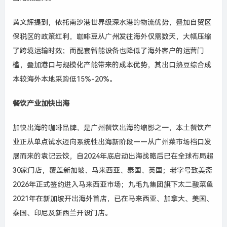
黄文辉提到，依托南沙港世界级深水港的物流优势，叠加自贸区
保税区的政策红利，咖啡豆从广州发往海外仅需数天，大幅压缩
了跨境运输时效；而配套智能设备也降低了海外客户的运营门
槛，叠加港口与规模化产能带来的成本优势，其出口熟豆综合成
本较海外本地采购低
15%-20%
。
餐饮产业加快出海
加快出海的咖啡品牌，是广州餐饮出海的缩影之一，本土餐饮产
业正从单点试水迈向系统性出海新阶段——从广州菜市场档口发
展而来的袁记云饺，自
2024
年底启动出海战略后已在全球布局超
30
家门店，覆盖新加坡、马来西亚、泰国、英国；老字号致美斋
2026
年正式签约进入马来西亚市场；九毛九集团旗下太二酸菜鱼
2021
年在新加坡开出海外首店，已在马来西亚、加拿大、美国、
泰国、印尼及新西兰开设门店。