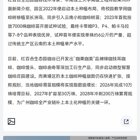
红百合生态园咖谷技术专家、华南理工大学高级工程师陈荣向界
面新闻介绍，园区
2022
年便启动本土种植布局，将校园教学用咖
啡树移植至长洲岛，同步引入云南小粒咖啡树苗；
2023
年首批投
放
7000
株咖啡苗开展试种试验，最终卡蒂姆
P3
、
P4
、帕卡马拉
等
7-8
个品种表现优异，试种首年便实现单株约
6
公斤的产量，超
过传统主产区云南的本土种植单产水平。
目前，红百合生态园咖谷已开发出
“
咖果咖美
”
品牌绿咖挂耳咖
啡、咖啡馒头、咖啡曲奇等深加工衍生产品，同步启动微型智慧
咖啡庄园建设。而黄埔区的本土咖啡种植版图仍在快速扩张，按
照规划，当地咖啡育苗规模将实现指数级增长：
2026
年完成
10
万
株培育目标，
2027
年扩容至
30
万株，
2028
年冲刺
200
万株繁育规
模，为广州咖啡全产业链补上本土化种植的关键一环。