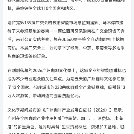
器人自动完成分拣配送。这座工厂每年可下线
26
万台全自动咖啡
机，最终销往全球
110
个国家和地区。
刚忙完第
139
届广交会的技诺智能市场总监刘涌辉，马不停蹄接
待了来参观基地的客商
——
两位西班牙采购商在广交会现场问询
后，来到公司实地考察，想在
JL560
型号等全自动咖啡机上挖掘
商机。本届广交会上，公司拿下了欧洲、中东、东南亚等多地采
购商的现场签约订单。
在刚刚落幕的
2026
广州咖啡文化季上，这家企业的智能咖啡机也
成为不少专业观众的关注焦点。为期五天的广州咖啡文化季汇聚
了
13
个国家、
43
座城市的
230
余家咖啡全产业链品牌，吸引超
13
万人次游客，带动周边商圈消费超亿元。
文化季期间发布的《广州咖啡产业发展白皮书（
2026
）》显示，
广州在全国咖啡产业中承担着“中转站、加工厂、消费场、出海
港”的多重角色，是同时具备“生豆贸易枢纽、烘焙加工基地、咖