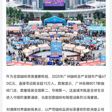
作为全国咖啡贸易重要枢纽，
2025
年广州咖啡全产业链年产值
67
0
亿元，直接带动就业超
15
万人。数据显示，广州坐拥
8017
家咖
啡门店，数量稳居全国第二、华南第一。这座城市既是全球生豆
进入中国的重要通道，也是创意咖啡和智能设备的出海重镇。
刘涌辉对界面新闻表示，以严苛咖啡品质标准著称的欧洲是公司