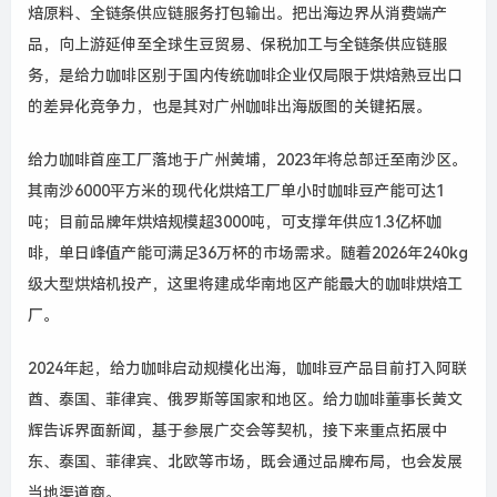
焙原料、全链条供应链服务打包输出。把出海边界从消费端产
品，向上游延伸至全球生豆贸易、保税加工与全链条供应链服
务，是给力咖啡区别于国内传统咖啡企业仅局限于烘焙熟豆出口
的差异化竞争力，也是其对广州咖啡出海版图的关键拓展。
给力咖啡首座工厂落地于广州黄埔，
2023
年将总部迁至南沙区。
其南沙
6000
平方米的现代化烘焙工厂单小时咖啡豆产能可达
1
吨；目前品牌年烘焙规模超
3000
吨，可支撑年供应
1.3
亿杯咖
啡，单日峰值产能可满足
36
万杯的市场需求。随着
2026
年
240kg
级大型烘焙机投产，这里将建成华南地区产能最大的咖啡烘焙工
厂。
2024
年起，给力咖啡启动规模化出海，咖啡豆产品目前打入阿联
酋、泰国、菲律宾、俄罗斯等国家和地区。给力咖啡董事长黄文
辉告诉界面新闻，基于参展广交会等契机，接下来重点拓展中
东、泰国、菲律宾、北欧等市场，既会通过品牌布局，也会发展
当地渠道商。