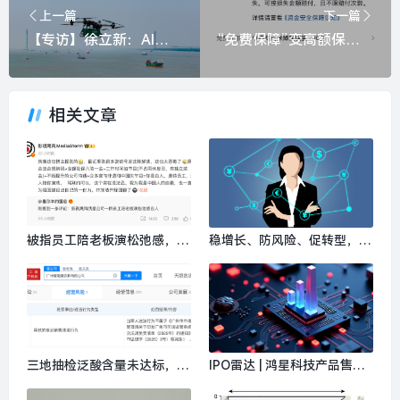
上一篇
下一篇
【专访】徐立新：AI时代的就业友好：健全福利、优化分配、遏制内卷|界面新闻
“免费保障”变高额保单？“关闭百万保障”电诈盯上保险扣费焦虑|界面新闻
相关文章
被指员工陪老板演松弛感，影
稳增长、防风险、促转型，多
视飓风回应：营销号解读太恶
家银行敲定下半年经营“路线
毒|界面新闻 · 科技
图”|界面新闻
三地抽检泛酸含量未达标，天
IPO雷达 | 鸿星科技产品售价
丝红牛被罚80 万元|界面新闻
下调，大股东家族上市前合计