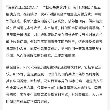
“资金管理已经进入了一个核心基建的时代。我们也提出了相应
解决方案，在前端以一次
API
对接聚合本地主流支付方式；中端
智能分账，收单资金自动拆分门店利润、总部管理费、供应链货
款；后端通过本地收单、本市结算，降低汇率损耗与跨境手续。”
童见雷告诉记者，以往连锁餐饮品牌在海外会通过当地对接方式
解决收款问题，例如在不同国家开不同的账户，这也涉及多套系
统或财务人员。而支付系统集成后，则可以用一套系统覆盖多个
区域，从而显著降低财务成本、工作对账效率。
截至目前，
PingPong
已服务超
50
家连锁餐饮品牌，包括袁记云
饺、
KKV
等。童见雷提到，以合作的国内某上市茶饮品牌为例，
其在中国香港、新加坡、马来西亚布局的
14
家门店，通过接入平
台全渠道收单方案，仅需单次
API
对接即可覆盖本地钱包、国际
卡组织、国别支付编码等多类型支付方式，对账差错率、人力与
时间运营成本均下降超五成。