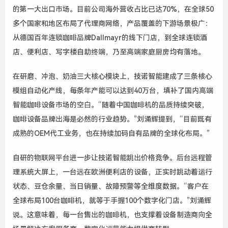
的第一大出口市场。目前公司海外营收占比已达
70%
，在全球
50
多个国家和地区布局了代理商网络，产品覆盖的下游场景极广：
从德国百年连锁咖啡品牌
Dallmayr
的线下门店，到全球连锁酒
店、便利店、写字楼自助终端，乃至高端家庭厨房均有落地。
在研磨、冲泡、奶油三大核心模块上，技诺智能建成了三条核心
模组自动化产线，每条年产能可以达到
40
万台，填补了国内高端
智能咖啡设备市场的空白。
“
随着中国咖啡机的品质持续突破，
咖啡设备品牌出海是必然的行业趋势。
”
刘涌辉提到，
“
目前既有
成熟的
OEM
代工业务，也在持续加码自有品牌的全球化布局。
”
自研的物联网平台进一步让技诺智能跳出价格竞争。后台远程管
理系统大屏上，一台远在欧洲便利店的设备，正实时跳动着运行
状态、豆仓余量、当日销量、故障预警等全维度数据。“客户在
全球布局
100
台咖啡机，就等于手握
100
个数字化门店。”刘涌辉
说。这意味着，每一台售出的咖啡机，也支撑着设备制造商向全