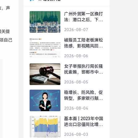
位，声
广州外贸第一区换打
法：港口之后，下一
张牌是什么？|界面
2026-08-07
相关提
新闻
一项自己
被指员工陪老板演松
弛感，影视飓风回
应：营销号解读太恶
2026-08-06
毒|界面新闻 · 科技
女子举报执行局长骚
扰索贿，邯郸市中
院：录音属实，涉事
2026-08-05
局长被停职|界面新
闻 · 中国
稳增长、防风险、促
转型，多家银行敲定
下半年经营“路线图”|
2026-08-04
界面新闻
基本面 | 2023年中国
进出口总值同比增长
0.2%，12月增速创8
2026-08-03
个月新高|界面新闻