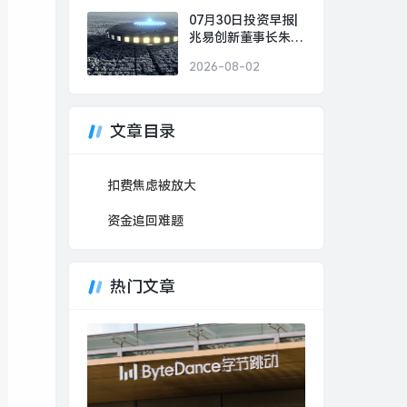
07月30日投资早报|
兆易创新董事长朱一
明提议回购10亿-20
2026-08-02
亿元A股股份，天智
航拟购买上海骨科
62%股权股票复牌，
华锦股份副总经理被
文章目录
立案调查|界面新闻 ·
证券
扣费焦虑被放大
资金追回难题
热门文章