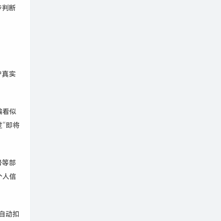
步判断
户真实
骗看似
“即将
号等部
个人信
自动扣