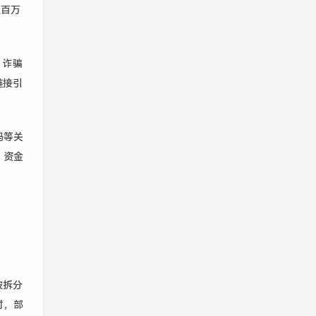
通百万
。诈骗
链接引
码等关
。资金
被拆分
时，部