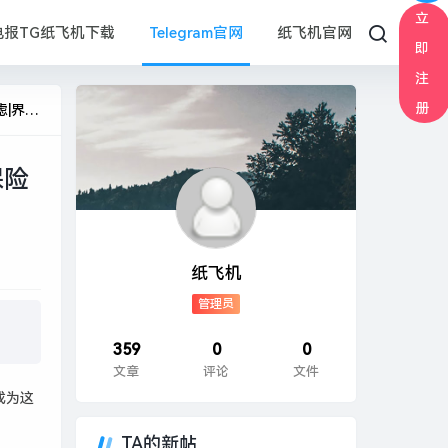
立
电报TG纸飞机下载
Telegram官网
纸飞机官网
即
注
册
面新闻
保险
纸飞机
管理员
359
0
0
文章
评论
文件
成为这
TA的新帖