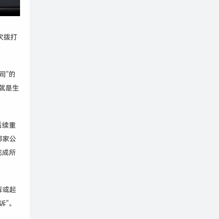
次拨打
司”的
就是生
后续重
哪家公
完成所
诉或起
诉”。