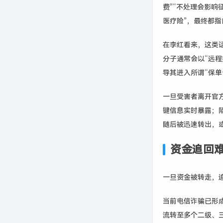
费”“不处理会影响
医疗险”，最终都
在李红看来，这类
分子通常会以“远
导其进入所谓“保单
一旦受害者离开官
键信息实时暴露；
随后被迅速转出，
资金追回
一旦资金被转走，
当前电信诈骗已形
流转至多个二级、