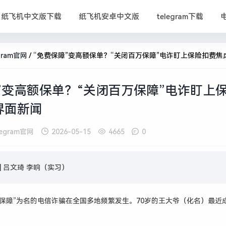
纸飞机中文版下载
纸飞机安卓中文版
telegram下载
gram官网
/
“免费保障”变高额保单？“关闭百万保障”电诈盯上保险扣费焦虑|界
”变高额保单？“关闭百万保障”电诈盯上
界面新闻
legram官网
2026-05-15
4665
0
|
吕文琦 李响（实习）
保障”为名的电信诈骗在全国多地频繁发生。70岁的王大爷（化名）最近