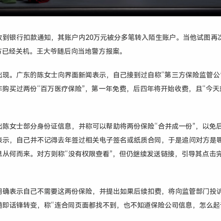
收到银行扣款通知，其账户内20万元被分多笔转入陌生账户。当他试图再
对方已经关机。王大爷随后向当地警方报案。
出现。广东的陈女士向界面新闻表示，自己接到过自称“第三方保险监管公
年购买过两份“百万医疗保险”，第一年免费，后四年将开始收费，且“今天
出陈女士部分身份证信息，并称可以帮助将两份保险“合并成一份”，以免
表示，自己并不记得去年签过相关电子签名或纸质合同，于是追问对方是
息从何而来。对方则称“没有权限查看”，但仍继续发送链接，引导其点击
明确表示自己不需要这两份保险，并提出如果后续扣费，将向监管部门投
随即话锋转变，称“连合同页面都找不到，也不知道保险公司信息，怎么起