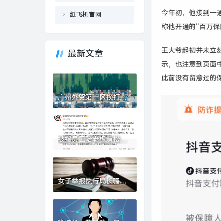
今年初，他接到一
纸飞机官网
称他开通的“百万保
王大爷起初并未立
最新文章
示，也注意到页面中
此前没有留意过的
广州外贸第一区换打
法：港口之后，下一张
牌是什么？|界面新闻
被指员工陪老板演松弛
感，影视飓风回应：营
销号解读太恶毒|界面新
闻 · 科技
女子举报执行局长骚扰
索贿，邯郸市中院：录
音属实，涉事局长被停
职|界面新闻 · 中国