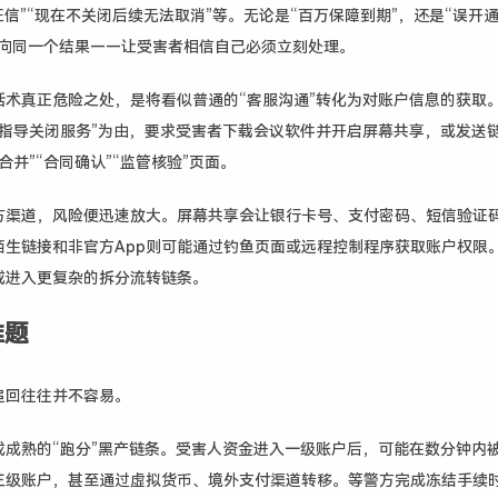
征信”“现在不关闭后续无法取消”等。无论是“百万保障到期”，还是“误开
指向同一个结果——让受害者相信自己必须立刻处理。
话术真正危险之处，是将看似普通的“客服沟通”转化为对账户信息的获取
程指导关闭服务”为由，要求受害者下载会议软件并开启屏幕共享，或发送
合并”“合同确认”“监管核验”页面。
方渠道，风险便迅速放大。屏幕共享会让银行卡号、支付密码、短信验证
陌生链接和非官方App则可能通过钓鱼页面或远程控制程序获取账户权限
或进入更复杂的拆分流转链条。
难题
追回往往并不容易。
成成熟的“跑分”黑产链条。受害人资金进入一级账户后，可能在数分钟内
三级账户，甚至通过虚拟货币、境外支付渠道转移。等警方完成冻结手续