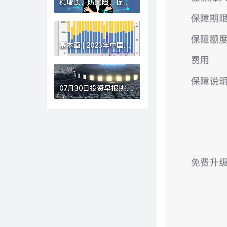
稳增长、防风险、促转
型，多家银行敲定下半
年经营“路线图”|界面新
闻
基本面 | 2023年中国进
出口总值同比增长
0.2%，12月增速创8个
月新高|界面新闻
07月30日投资早报|兆易
创新董事长朱一明提议
回购10亿-20亿元A股股
份，天智航拟购买上海
骨科62%股权股票复
牌，华锦股份副总经理
被立案调查|界面新闻 ·
证券