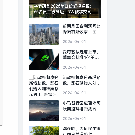
字节跳动2026年首份纪律通报：
65名员工被辞退，7人被移交司法
机关|界面新闻 · 科技
前两月国企利润同比
降幅有所收窄，国资
央企将加速打造新兴
2026-04-01
支柱产业|界面新闻
爱奇艺拟赴港上市，
董事会批准1亿美元
股份回购计划|界面
2026-04-01
新闻 · 科技
运动相机赛道新增劲
敌，影石创始人刘靖
康怒斥对手“断指计
2026-04-01
划”恶意挖人|界面新
闻 · 科技
小马智行回应暂停阿
联酋迪拜道路测试|
界面新闻 · 快讯
2026-04-01
都在降，为何民生银
行净息差逆势上