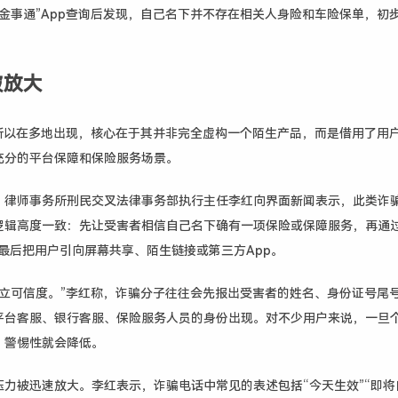
金事通”App查询后发现，自己名下并不存在相关人身险和车险保单，初
被放大
之所以在多地出现，核心在于其并非完全虚构一个陌生产品，而是借用了用
充分的平台保障和保险服务场景。
）律师事务所刑民交叉法律事务部执行主任李红向界面新闻表示，此类诈
逻辑高度一致：先让受害者相信自己名下确有一项保险或保障服务，再通过
最后把用户引向屏幕共享、陌生链接或第三方App。
建立可信度。”李红称，诈骗分子往往会先报出受害者的姓名、身份证号尾
平台客服、银行客服、保险服务人员的身份出现。对不少用户来说，一旦
，警惕性就会降低。
压力被迅速放大。李红表示，诈骗电话中常见的表述包括“今天生效”“即将