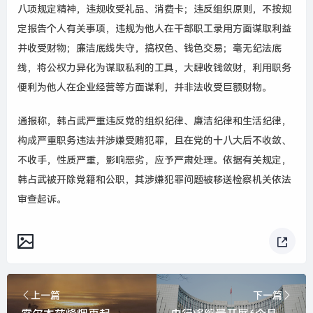
八项规定精神，违规收受礼品、消费卡；违反组织原则，不按规
定报告个人有关事项，违规为他人在干部职工录用方面谋取利益
并收受财物；廉洁底线失守，搞权色、钱色交易；毫无纪法底
线，将公权力异化为谋取私利的工具，大肆收钱敛财，利用职务
便利为他人在企业经营等方面谋利，并非法收受巨额财物。
通报称，韩占武严重违反党的组织纪律、廉洁纪律和生活纪律，
构成严重职务违法并涉嫌受贿犯罪，且在党的十八大后不收敛、
不收手，性质严重，影响恶劣，应予严肃处理。依据有关规定，
韩占武被开除党籍和公职，其涉嫌犯罪问题被移送检察机关依法
审查起诉。
上一篇
下一篇