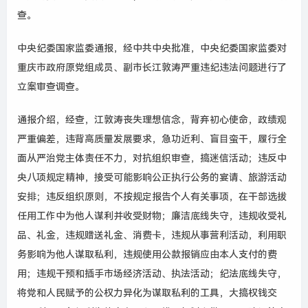
查。
中央纪委国家监委通报，经中共中央批准，中央纪委国家监委对
重庆市政府原党组成员、副市长江敦涛严重违纪违法问题进行了
立案审查调查。
通报介绍，经查，江敦涛丧失理想信念，背弃初心使命，政绩观
严重偏差，违背高质量发展要求，急功近利、盲目蛮干，履行全
面从严治党主体责任不力，对抗组织审查，搞迷信活动；违反中
央八项规定精神，接受可能影响公正执行公务的宴请、旅游活动
安排；违反组织原则，不按规定报告个人有关事项，在干部选拔
任用工作中为他人谋利并收受财物；廉洁底线失守，违规收受礼
品、礼金，违规赠送礼金、消费卡，违规从事营利活动，利用职
务影响为他人谋取私利，违规使用公款报销应由本人支付的费
用；违规干预和插手市场经济活动、执法活动；纪法底线失守，
将党和人民赋予的公权力异化为谋取私利的工具，大搞权钱交