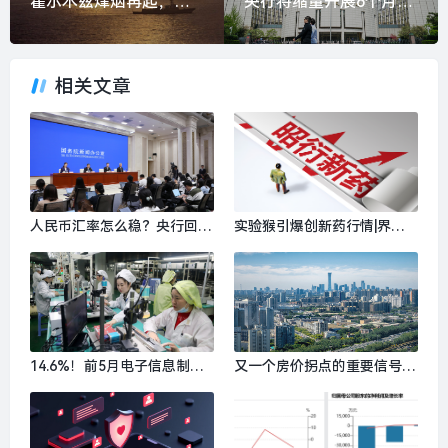
霍尔木兹烽烟再起，投资者预计6月后航行恢复正常|界面新闻 · 天下
央行将缩量开展6个月期买断式逆回购操作，有何深意？|界面新闻
相关文章
人民币汇率怎么稳？央行回应
实验猴引爆创新药行情|界面
来了|界面新闻
新闻
14.6%！前5月电子信息制造
又一个房价拐点的重要信号出
业增加值增速创年内新高|界
现|界面新闻 · 地产
面新闻