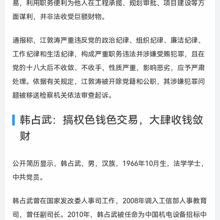
易，利用职务便利为他人在工程承揽、规划审批、项目建设等方
面谋利，并非法收受巨额财物。
通报称，江敦涛严重违反党的政治纪律、组织纪律、廉洁纪律、
工作纪律和生活纪律，构成严重职务违法并涉嫌受贿犯罪，且在
党的十八大后不收敛、不收手，性质严重，影响恶劣，应予严肃
处理。依据有关规定，江敦涛被开除党籍和公职，其涉嫌犯罪问
题被移送检察机关依法审查起诉。
韩占武：搞权色钱色交易，大肆收钱敛
财
公开简历显示，韩占武，男，汉族，1966年10月生，法学学士，
中共党员。
韩占武曾在国家发改委人事司工作，2008年调入工信部人事教育
司，曾任副司长。2010年，韩占武被任命为中国机电设备招标中