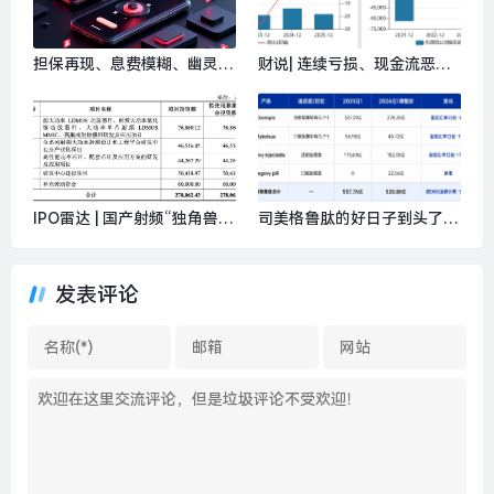
担保再现、息费模糊、幽灵扣
财说| 连续亏损、现金流恶
款：网贷平台的“猫鼠游戏”｜
化，普邦股份三大业务全线承
金融乱象观察②|界面新闻
压|界面新闻 · 证券
IPO雷达 | 国产射频“独角兽”
司美格鲁肽的好日子到头了？
华太电子七成收入依赖大客
|界面新闻
户，技术侵权案尚待解|界面
新闻 · 证券
发表评论