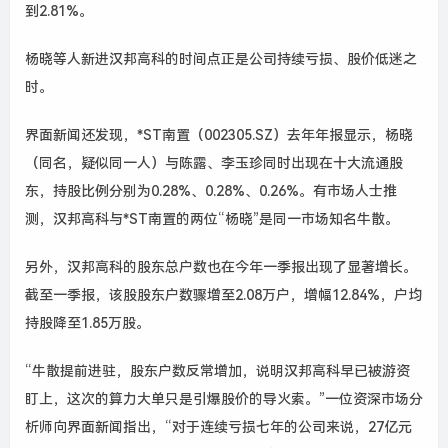
到2.81%。
杨晓等人新进汉邦高科的时间点正是公司持续亏损、股价低迷之
时。
界面新闻还发现，*ST南置（002305.SZ）去年年报显示，杨晓
（同名，疑似同一人）与陈露、李玉珍同时出现在十大流通股
东，持股比例分别为0.28%、0.28%、0.26%。有市场人士推
测，汉邦高科与*ST南置的两位“杨晓”是同一市场知名牛散。
另外，汉邦高科的股东总户数也在今年一季报出现了显著增长。
截至一季报，该股股东户数骤增至2.08万户，增幅12.84%，户均
持股降至1.85万股。
“牛散提前进驻，股东户数反常增加，说明汉邦高科早已被游资
盯上，这次的算力大单只是引爆股价的导火索。”一位资深市场分
析师向界面新闻指出，“对于连续亏损七年的公司来说，27亿元