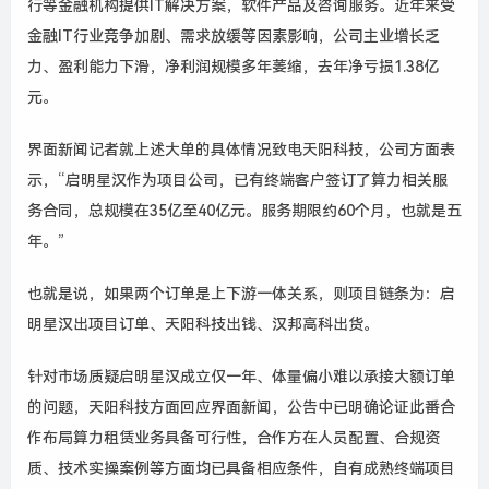
行等金融机构提供IT解决方案，软件产品及咨询服务。近年来受
金融IT行业竞争加剧、需求放缓等因素影响，公司主业增长乏
力、盈利能力下滑，净利润规模多年萎缩，去年净亏损1.38亿
元。
界面新闻记者就上述大单的具体情况致电天阳科技，公司方面表
示，“启明星汉作为项目公司，已有终端客户签订了算力相关服
务合同，总规模在35亿至40亿元。服务期限约60个月，也就是五
年。”
也就是说，如果两个订单是上下游一体关系，则项目链条为：启
明星汉出项目订单、天阳科技出钱、汉邦高科出货。
针对市场质疑启明星汉成立仅一年、体量偏小难以承接大额订单
的问题，天阳科技方面回应界面新闻，公告中已明确论证此番合
作布局算力租赁业务具备可行性，合作方在人员配置、合规资
质、技术实操案例等方面均已具备相应条件，自有成熟终端项目