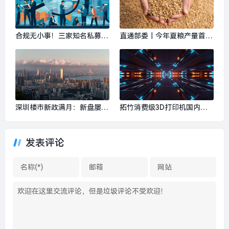
合规无小事！三家知名私募违
直通部委｜今年夏粮产量首次
规未公示年报， 触发经营异
突破3000亿斤 上半年3.69亿
常警示|界面新闻
人次出入境创历史新高|界面
新闻 · 中国
深圳楼市新政满月：新盘屡现
拓竹消费级3D打印机国内累
“日光”，二手房价重回“6字
计销量突破100万台|界面新闻
头”|界面新闻 · 地产
· 快讯
发表评论