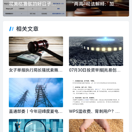
司美格鲁肽的好日子到头了？|界面新闻
“两高”司法解释：加大新型隐性腐败惩治力度，完善介绍贿赂等认定规则|界面新闻 · 中国
相关文章
女子举报执行局长骚扰索贿，
07月30日投资早报|兆易创新
邯郸市中院：录音属实，涉事
董事长朱一明提议回购10亿-
局长被停职|界面新闻 · 中国
20亿元A股股份，天智航拟购
买上海骨科62%股权股票复
牌，华锦股份副总经理被立案
调查|界面新闻 · 证券
直通部委｜今年迎峰度夏电力
WPS滥收费、背刺用户？金
供应总体平稳 军校报考热度
山办公发声明回应|界面新闻 ·
与生源质量创历史新高|界面
科技
新闻 · 中国