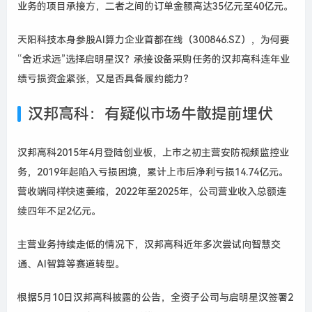
业务的项目承接方，二者之间的订单金额高达35亿元至40亿元。
天阳科技本身参股AI算力企业首都在线（300846.SZ），为何要
“舍近求远”选择启明星汉？承接设备采购任务的汉邦高科连年业
绩亏损资金紧张，又是否具备履约能力？
汉邦高科：有疑似市场牛散提前埋伏
汉邦高科2015年4月登陆创业板，上市之初主营安防视频监控业
务，2019年起陷入亏损困境，累计上市后净利亏损14.74亿元。
营收端同样快速萎缩，2022年至2025年，公司营业收入总额连
续四年不足2亿元。
主营业务持续走低的情况下，汉邦高科近年多次尝试向智慧交
通、AI智算等赛道转型。
根据5月10日汉邦高科披露的公告，全资子公司与启明星汉签署2