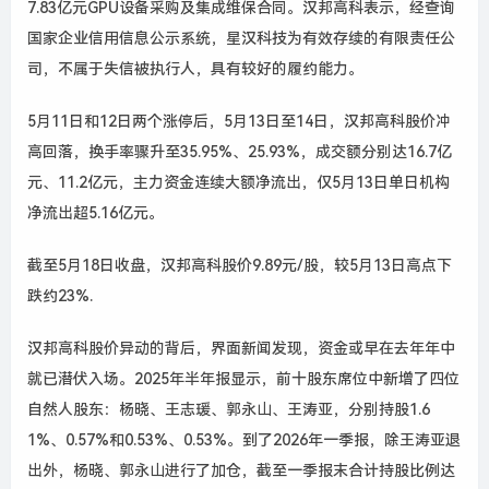
7.83亿元GPU设备采购及集成维保合同。汉邦高科表示，经查询
国家企业信用信息公示系统，星汉科技为有效存续的有限责任公
司，不属于失信被执行人，具有较好的履约能力。
5月11日和12日两个涨停后，5月13日至14日，汉邦高科股价冲
高回落，换手率骤升至35.95%、25.93%，成交额分别达16.7亿
元、11.2亿元，主力资金连续大额净流出，仅5月13日单日机构
净流出超5.16亿元。
截至5月18日收盘，汉邦高科股价9.89元/股，较5月13日高点下
跌约23%.
汉邦高科股价异动的背后，界面新闻发现，资金或早在去年年中
就已潜伏入场。2025年半年报显示，前十股东席位中新增了四位
自然人股东：杨晓、王志瑗、郭永山、王涛亚，分别持股1.6
1%、0.57%和0.53%、0.53%。到了2026年一季报，除王涛亚退
出外，杨晓、郭永山进行了加仓，截至一季报末合计持股比例达