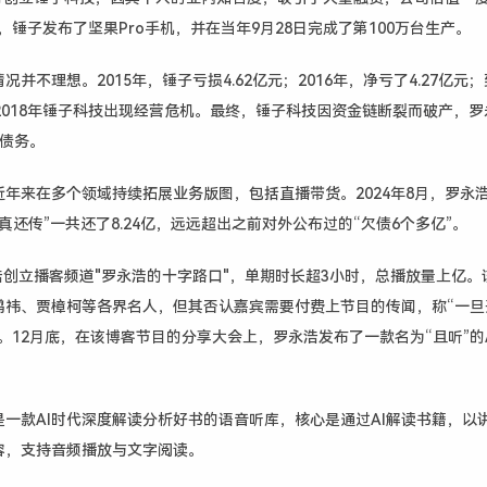
，锤子发布了坚果
Pro
手机，并在当年
9
月
28
日完成了第
100
万台生产。
情况并不理想。
2015
年，锤子亏损
4.62
亿元；
2016
年，净亏了
4.27
亿元；
2018
年锤子科技出现经营危机。最终，锤子科技因资金链断裂而破产，罗
债务。
近年来在多个领域持续拓展业务版图，包括直播带货。
2024
年
8
月，罗永
真还传”一共还了
8.24
亿，远远超出之前对外公布过的“欠债
6
个多亿”。
浩创立播客频道
"
罗永浩的十字路口
"
，
单期时长超
3
小时，总播放量上亿
。
鸿祎、贾樟柯等各界名人，但其否认嘉宾需要付费上节目的传闻，称“一旦
。
12月底，在该博客节目的分享大会上，罗永浩发布了一款名为“且听”的
一款AI时代深度解读分析好书的语音听库，核心是通过AI解读书籍，以
容，支持音频播放与文字阅读。