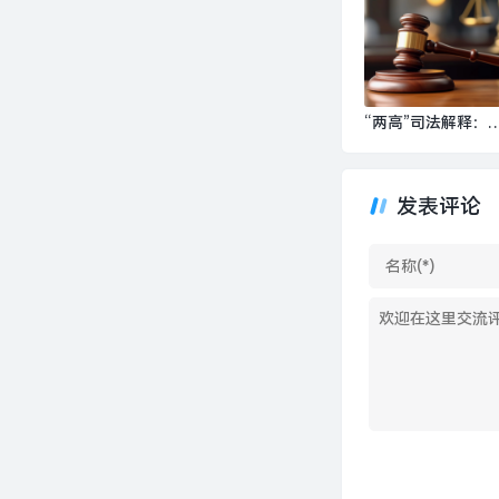
面新闻 · 旅行
“两高”司法解释：
大新型隐性腐败惩
力度，完善介绍贿
等认定规则|界面新
发表评论
· 中国