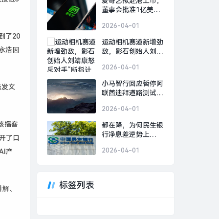
爱奇艺拟赴港上市，
董事会批准1亿美元
股份回购计划|界面
2026-04-01
新闻 · 科技
到了
20
运动相机赛道新增劲
永浩因
敌，影石创始人刘靖
康怒斥对手“断指计
2026-04-01
划”恶意挖人|界面新
闻 · 科技
小马智行回应暂停阿
浩发文
联酋迪拜道路测试|
界面新闻 · 快讯
2026-04-01
该播客
都在降，为何民生银
行净息差逆势上
开了口
行？|界面新闻
2026-04-01
AI产
标签列表
讲解、