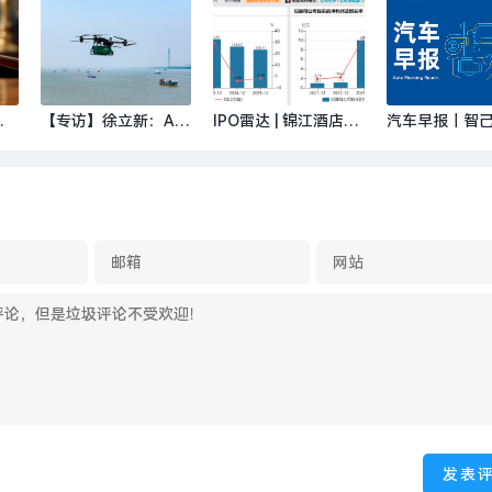
研机构数最多|界面新
产
聚焦化险与发展
闻 · 快讯
新闻 · 地产
加
【专访】徐立新：AI
IPO雷达 | 锦江酒店冲
汽车早报｜智己
治
时代的就业友好：健
刺港股主板，募资用
市一小时大订达8
赂
全福利、优化分配、
途着重整体数字化转
台 本田将从中
闻
遏制内卷|界面新闻
型|界面新闻 · 证券
进口纯电车型“IN
HT”|界面新闻 