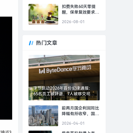
航拟购买上海骨科
扣费失败60天零提
62%股权股票复牌，
醒，保单复效要求重
华锦股份副总经理被
新体检，和谐健康保
立案调查|界面新闻 ·
2026-08-01
险被投保人告上法
证券
庭|界面新闻
热门文章
字节跳动2026年首份纪律通报：
65名员工被辞退，7人被移交司法
机关|界面新闻 · 科技
前两月国企利润同比
降幅有所收窄，国资
央企将加速打造新兴
2026-04-01
支柱产业|界面新闻
度接近
3