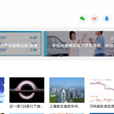
下
打新早报| 汽车电子产业链概念股 维通利今日申购|界面新闻 · 证券
店
近一周120多只个股获
上海房企激战年内最
万科股东会定
界
机构调研，广生堂调
火土拍|界面新闻 · 地
序退出非主业