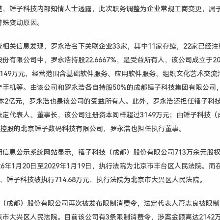
道，锤子科技内部知情人士透露，此次职务调整为企业常规工商变更，属
特殊变动原因。
查相关信息发现，罗永浩名下关联企业
33
家，其中
11
家存续，
22
家已经注
股份有限公司中，罗永浩持股
22.6667%
，是受益所有人，该公司成立于
2
149
万元，经营范围含基础软件服务、应用软件服务、组织文化艺术交流
产手机等。由该公司和罗永浩各自持股
50%
的成都锤子科技集团有限公司
本
2
亿元，罗永浩也是该公司的受益所有人。此外，罗永浩还担任锤子科
法定代表人、董事长，该公司注册资本同样超过
3149
万元；由锤子科技（
控股的北京锤子数码科技有限公司，罗永浩也担任执行董事。
用信息公示系统网站显示，锤子科技（成都）股份有限公司
713
万余元股
26
年
1
月
20
日至
2029
年
1
月
19
日，执行法院为北京市丰台区人民法院。
而
，锤子科技
被执行
714
.68
万元，执行法院为北京市大兴区人民法院。
技（成都）股份有限公司再次被发布限制消费令，法定代表人管志良被限制
市大兴区人民法院。目前该公司有3条限制消费令，涉案金额高达2142