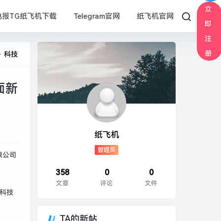
立
电报TG纸飞机下载
Telegram官网
纸飞机官网
即
注
册
 科技
面新
纸飞机
管理员
限公司
。
358
0
0
文章
评论
文件
科技
TA的新帖