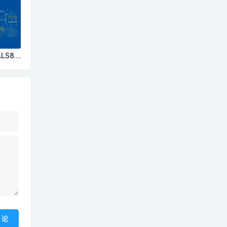
|界面
LS8上
000
国反向
SIG
· 汽车