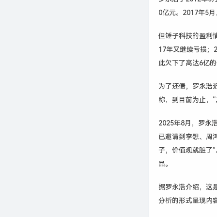
0
亿元。
2017
年
5
月
但锤子科技的盈利
17
年又继续亏损；
此欠下了高达
6
亿的
为了还债，罗永浩
称，到目前为止，“
2025
年
8
月，罗永
已邀请到李想、周
子，价值观就脏了”
品。
据罗永浩介绍，这是
分析的形式呈现内