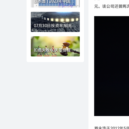
基本面 | 2023年中国进
元。该公司还曾两
出口总值同比增长
0.2%，12月增速创8个
月新高|界面新闻
07月30日投资早报|兆易
创新董事长朱一明提议
回购10亿-20亿元A股股
份，天智航拟购买上海
骨科62%股权股票复
扣费失败60天零提醒，
牌，华锦股份副总经理
保单复效要求重新体
被立案调查|界面新闻 ·
检，和谐健康保险被投
证券
保人告上法庭|界面新闻
罗永浩于
2012
年
5