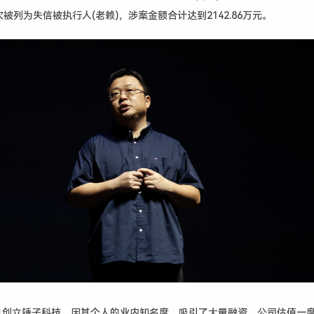
次被列为失信被执行人
(
老赖
)
，涉案金额合计达到
2142.86
万元。
月创立锤子科技，因其个人的业内知名度，吸引了大量融资，公司估值一