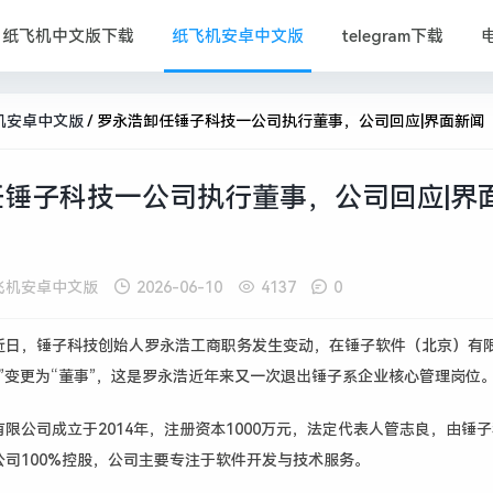
纸飞机中文版下载
纸飞机安卓中文版
telegram下载
机安卓中文版
/
罗永浩卸任锤子科技一公司执行董事，公司回应|界面新闻 ·
锤子科技一公司执行董事，公司回应|界
飞机安卓中文版
2026-06-10
4137
0
近日，锤子科技创始人罗永浩工商职务发生变动，在锤子软件（北京）有
”
变更为
“
董事
”
，这是罗永浩近年来又一次退出锤子系企业核心管理岗位
有限公司成立于
2014
年，注册资本
1000
万元，法定代表人管志良，由锤子
公司
100%
控股，公司主要专注于软件开发与技术服务。