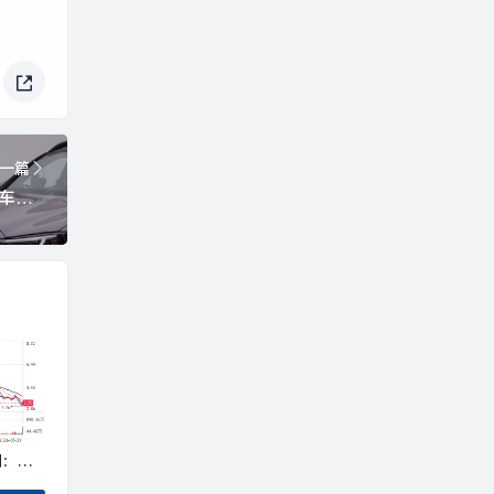
一篇
李佳琦直播间首次带货奔驰，40台车秒售罄|界面新闻 · 汽车
调：有
投资，