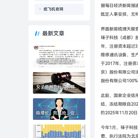
据每日经济新闻报
纸飞机官网
既定人事安排，无
界面新闻梳理天眼
最新文章
锤子科技（成都）
年，注册资本超过
3
维修通讯设备、生
被指员工陪老板演松弛
于
2017
年，注册资
感，影视飓风回应：营
京）股份有限公司
销号解读太恶毒|界面新
闻 · 科技
股份有限公司
100%
女子举报执行局长骚扰
索贿，邯郸市中院：录
此前，国家企业信
音属实，涉事局长被停
结，冻结期限自
20
职|界面新闻 · 中国
的2025
年
11
月
20
日
稳增长、防风险、促转
型，多家银行敲定下半
年经营“路线图”|界面新
今年1月，锤子科
闻
费，执行法院为北京