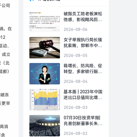
于公司
被指员工陪老板演松
弛感，影视飓风回
应：营销号解读太恶
销。在
2026-08-06
毒|界面新闻 · 科技
012
女子举报执行局长骚
扰索贿，邯郸市中
活动、
院：录音属实，涉事
，成立
2026-08-05
局长被停职|界面新
技（北
闻 · 中国
稳增长、防风险、促
成都）
转型，多家银行敲定
下半年经营“路线图”|
2026-08-04
界面新闻
基本面 | 2023年中国
权被冻
进出口总值同比增长
在更早
0.2%，12月增速创8
2026-08-03
个月新高|界面新闻
07月30日投资早报|
兆易创新董事长朱一
高消
明提议回购10亿-20
2026-08-02
万余
亿元A股股份，天智